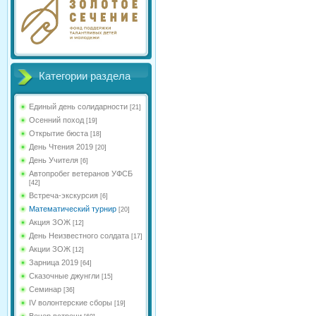
Категории раздела
Единый день солидарности
[21]
Осенний поход
[19]
Открытие бюста
[18]
День Чтения 2019
[20]
День Учителя
[6]
Автопробег ветеранов УФСБ
[42]
Встреча-экскурсия
[6]
Математический турнир
[20]
Акция ЗОЖ
[12]
День Неизвестного солдата
[17]
Акции ЗОЖ
[12]
Зарница 2019
[64]
Сказочные джунгли
[15]
Семинар
[36]
IV волонтерские сборы
[19]
Вечер встречи