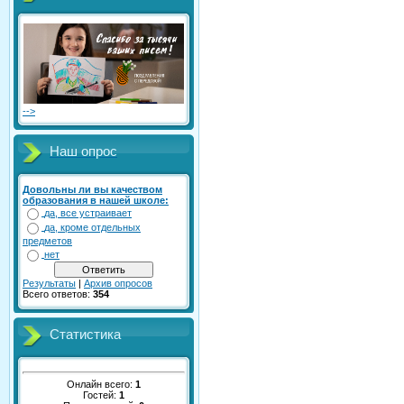
-->
Наш опрос
Довольны ли вы качеством
образования в нашей школе:
да, все устраивает
да, кроме отдельных
предметов
нет
Результаты
|
Архив опросов
Всего ответов:
354
Статистика
Онлайн всего:
1
Гостей:
1