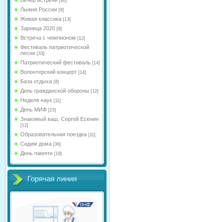
[60]
Лыжня России
[9]
Живая классика
[13]
Зарница 2020
[9]
Встреча с чемпионом
[12]
Фестиваль патриотической
песни
[33]
Патриотический фестиваль
[14]
Волонтерский концерт
[14]
База отдыха
[8]
День гражданской обороны
[12]
Неделя наук
[11]
День МИФ
[23]
Знакомый ваш, Сергей Есенин
[12]
Образовательная поездка
[11]
Сидим дома
[36]
День памяти
[19]
Горячая линия