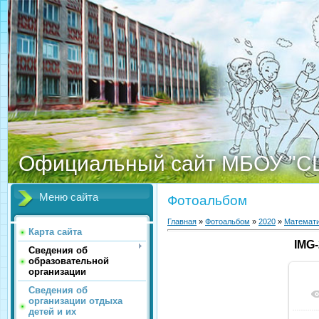
Официальный сайт МБОУ "С
Меню сайта
Фотоальбом
Главная
»
Фотоальбом
»
2020
»
Математи
Карта сайта
IMG
Сведения об
образовательной
организации
Сведения об
организации отдыха
детей и их