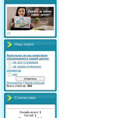
-->
Наш опрос
Довольны ли вы качеством
образования в нашей школе:
да, все устраивает
да, кроме отдельных
предметов
нет
Результаты
|
Архив опросов
Всего ответов:
354
Статистика
Онлайн всего:
1
Гостей:
1