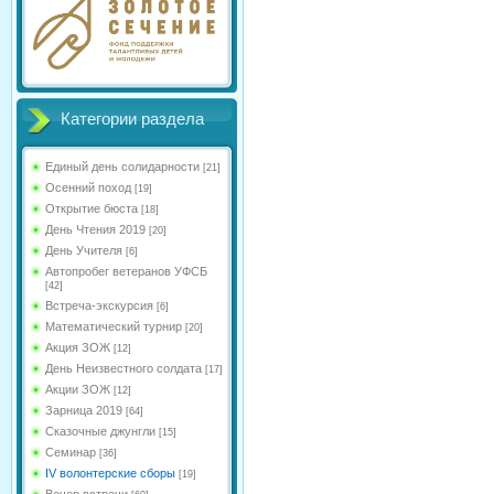
Категории раздела
Единый день солидарности
[21]
Осенний поход
[19]
Открытие бюста
[18]
День Чтения 2019
[20]
День Учителя
[6]
Автопробег ветеранов УФСБ
[42]
Встреча-экскурсия
[6]
Математический турнир
[20]
Акция ЗОЖ
[12]
День Неизвестного солдата
[17]
Акции ЗОЖ
[12]
Зарница 2019
[64]
Сказочные джунгли
[15]
Семинар
[36]
IV волонтерские сборы
[19]
Вечер встречи