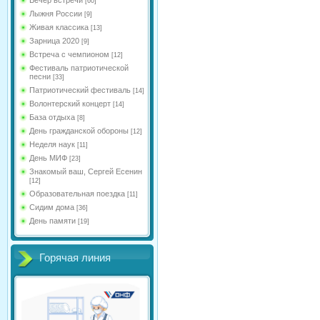
[60]
Лыжня России
[9]
Живая классика
[13]
Зарница 2020
[9]
Встреча с чемпионом
[12]
Фестиваль патриотической
песни
[33]
Патриотический фестиваль
[14]
Волонтерский концерт
[14]
База отдыха
[8]
День гражданской обороны
[12]
Неделя наук
[11]
День МИФ
[23]
Знакомый ваш, Сергей Есенин
[12]
Образовательная поездка
[11]
Сидим дома
[36]
День памяти
[19]
Горячая линия