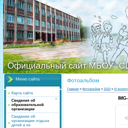
Официальный сайт МБОУ "С
Меню сайта
Фотоальбом
Главная
»
Фотоальбом
»
2020
»
IV волон
Карта сайта
IMG
Сведения об
образовательной
организации
Сведения об
организации отдыха
детей и их