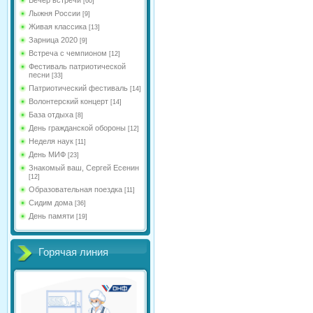
[60]
Лыжня России
[9]
Живая классика
[13]
Зарница 2020
[9]
Встреча с чемпионом
[12]
Фестиваль патриотической
песни
[33]
Патриотический фестиваль
[14]
Волонтерский концерт
[14]
База отдыха
[8]
День гражданской обороны
[12]
Неделя наук
[11]
День МИФ
[23]
Знакомый ваш, Сергей Есенин
[12]
Образовательная поездка
[11]
Сидим дома
[36]
День памяти
[19]
Горячая линия