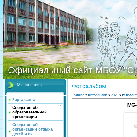
Официальный сайт МБОУ "С
Меню сайта
Фотоальбом
Главная
»
Фотоальбом
»
2020
»
IV волон
Карта сайта
IMG
Сведения об
образовательной
организации
Сведения об
организации отдыха
детей и их