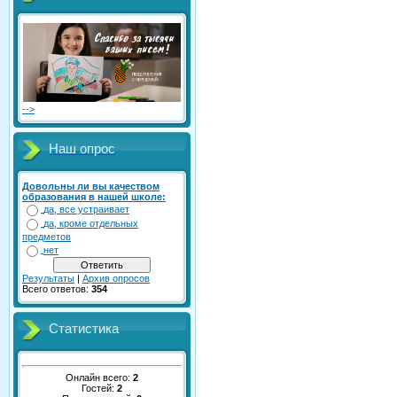
-->
Наш опрос
Довольны ли вы качеством
образования в нашей школе:
да, все устраивает
да, кроме отдельных
предметов
нет
Результаты
|
Архив опросов
Всего ответов:
354
Статистика
Онлайн всего:
2
Гостей:
2