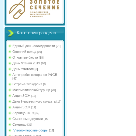
Категории раздела
Единый день солидарности
[21]
Осенний поход
[19]
Открытие бюста
[18]
День Чтения 2019
[20]
День Учителя
[6]
Автопробег ветеранов УФСБ
[42]
Встреча-экскурсия
[6]
Математический турнир
[20]
Акция ЗОЖ
[12]
День Неизвестного солдата
[17]
Акции ЗОЖ
[12]
Зарница 2019
[64]
Сказочные джунгли
[15]
Семинар
[36]
IV волонтерские сборы
[19]
Вечер встречи