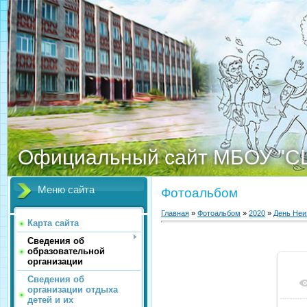
Официальный сайт МБОУ "С
Меню сайта
Фотоальбом
Главная
»
Фотоальбом
»
2020
»
День Неи
Карта сайта
Сведения об
образовательной
организации
Сведения об
организации отдыха
детей и их