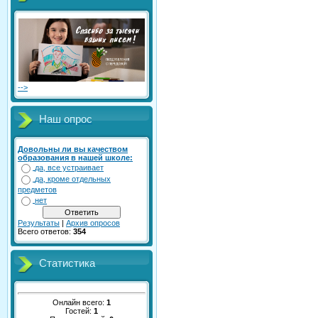
-->
Наш опрос
Довольны ли вы качеством
образования в нашей школе:
да, все устраивает
да, кроме отдельных
предметов
нет
Результаты
|
Архив опросов
Всего ответов:
354
Статистика
Онлайн всего:
1
Гостей:
1