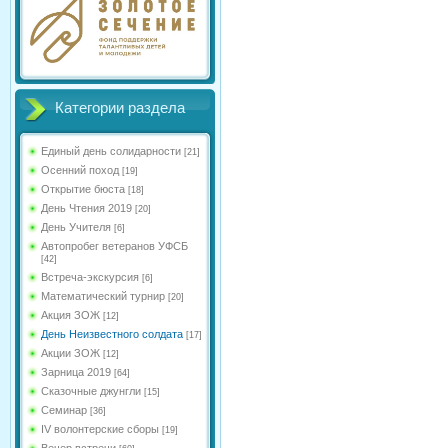
Категории раздела
Единый день солидарности
[21]
Осенний поход
[19]
Открытие бюста
[18]
День Чтения 2019
[20]
День Учителя
[6]
Автопробег ветеранов УФСБ
[42]
Встреча-экскурсия
[6]
Математический турнир
[20]
Акция ЗОЖ
[12]
День Неизвестного солдата
[17]
Акции ЗОЖ
[12]
Зарница 2019
[64]
Сказочные джунгли
[15]
Семинар
[36]
IV волонтерские сборы
[19]
Вечер встречи