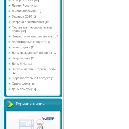
[60]
Лыжня России
[9]
Живая классика
[13]
Зарница 2020
[9]
Встреча с чемпионом
[12]
Фестиваль патриотической
песни
[33]
Патриотический фестиваль
[14]
Волонтерский концерт
[14]
База отдыха
[8]
День гражданской обороны
[12]
Неделя наук
[11]
День МИФ
[23]
Знакомый ваш, Сергей Есенин
[12]
Образовательная поездка
[11]
Сидим дома
[36]
День памяти
[19]
Горячая линия