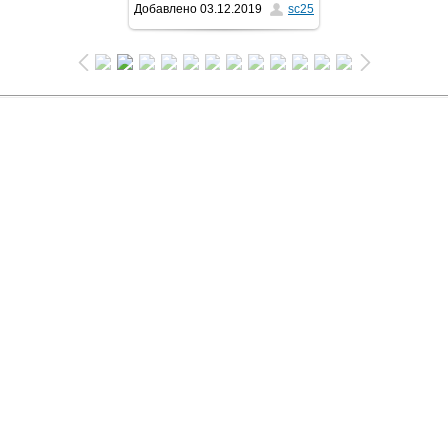
Добавлено
03.12.2019
sc25
983x654
/ 492.7Kb