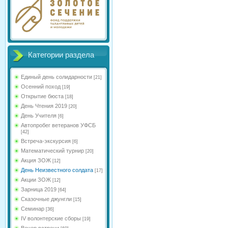
Категории раздела
Единый день солидарности
[21]
Осенний поход
[19]
Открытие бюста
[18]
День Чтения 2019
[20]
День Учителя
[6]
Автопробег ветеранов УФСБ
[42]
Встреча-экскурсия
[6]
Математический турнир
[20]
Акция ЗОЖ
[12]
День Неизвестного солдата
[17]
Акции ЗОЖ
[12]
Зарница 2019
[64]
Сказочные джунгли
[15]
Семинар
[36]
IV волонтерские сборы
[19]
Вечер встречи