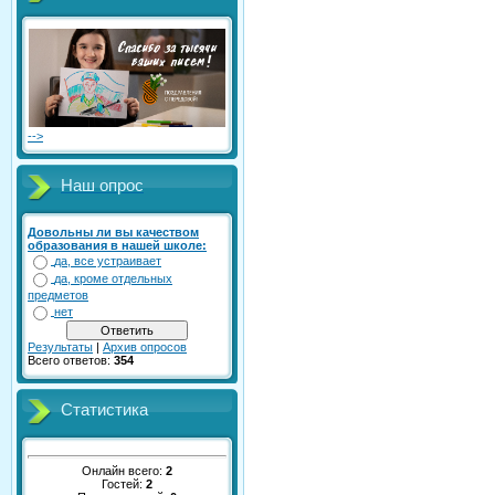
-->
Наш опрос
Довольны ли вы качеством
образования в нашей школе:
да, все устраивает
да, кроме отдельных
предметов
нет
Результаты
|
Архив опросов
Всего ответов:
354
Статистика
Онлайн всего:
2
Гостей:
2