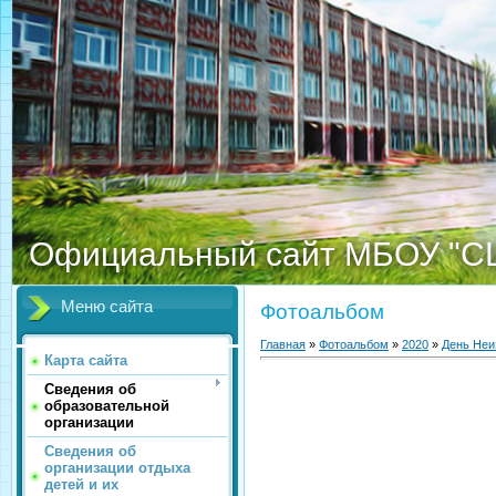
Официальный сайт МБОУ "С
Меню сайта
Фотоальбом
Главная
»
Фотоальбом
»
2020
»
День Неи
Карта сайта
Сведения об
образовательной
организации
Сведения об
организации отдыха
детей и их