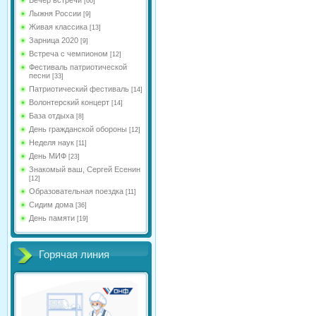
[60]
Лыжня России
[9]
Живая классика
[13]
Зарница 2020
[9]
Встреча с чемпионом
[12]
Фестиваль патриотической
песни
[33]
Патриотический фестиваль
[14]
Волонтерский концерт
[14]
База отдыха
[8]
День гражданской обороны
[12]
Неделя наук
[11]
День МИФ
[23]
Знакомый ваш, Сергей Есенин
[12]
Образовательная поездка
[11]
Сидим дома
[36]
День памяти
[19]
Горячая линия