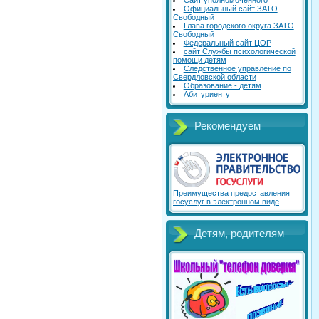
Сайт уполномоченного
Официальный сайт ЗАТО
Свободный
Глава городского округа ЗАТО
Свободный
Федеральный сайт ЦОР
сайт Службы психологической
помощи детям
Следственное управление по
Свердловской области
Образование - детям
Абитуриенту
Рекомендуем
Преимущества предоставления
госуслуг в электронном виде
Детям, родителям