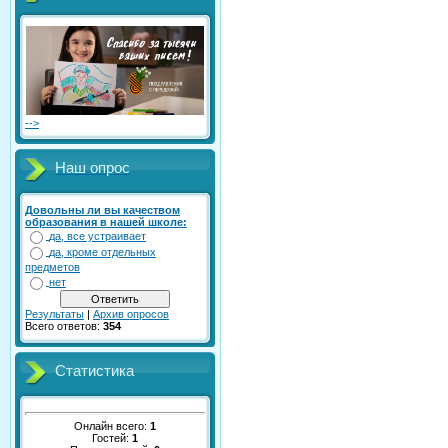
-->
Наш опрос
Довольны ли вы качеством
образования в нашей школе:
да, все устраивает
да, кроме отдельных
предметов
нет
Результаты
|
Архив опросов
Всего ответов:
354
Статистика
Онлайн всего:
1
Гостей:
1