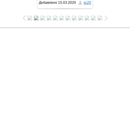
Добавлено
15.03.2020
sc25
1024x768
/ 82.8Kb