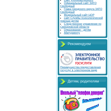
Сайт уполномоченного
Официальный сайт ЗАТО
Свободный
Глава городского округа ЗАТО
Свободный
Федеральный сайт ЦОР
сайт Службы психологической
помощи детям
Следственное управление по
Свердловской области
Образование - детям
Абитуриенту
Рекомендуем
Преимущества предоставления
госуслуг в электронном виде
Детям, родителям