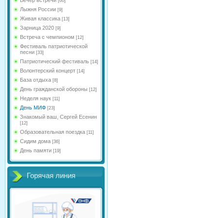
[60]
Лыжня России
[9]
Живая классика
[13]
Зарница 2020
[9]
Встреча с чемпионом
[12]
Фестиваль патриотической
песни
[33]
Патриотический фестиваль
[14]
Волонтерский концерт
[14]
База отдыха
[8]
День гражданской обороны
[12]
Неделя наук
[11]
День МИФ
[23]
Знакомый ваш, Сергей Есенин
[12]
Образовательная поездка
[11]
Сидим дома
[36]
День памяти
[19]
Горячая линия