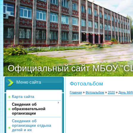
Официальный сайт МБОУ "С
Меню сайта
Фотоальбом
Главная
»
Фотоальбом
»
2020
»
День МИ
Карта сайта
Сведения об
образовательной
организации
Сведения об
организации отдыха
детей и их