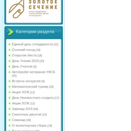
Категории раздела
Единый день солидарности
[21]
Осенний поход
[19]
Открытие бюста
[18]
День Чтения 2019
[20]
День Учителя
[6]
Автопробег ветеранов УФСБ
[42]
Встреча-экскурсия
[6]
Математический турнир
[20]
Акция ЗОЖ
[12]
День Неизвестного солдата
[17]
Акции ЗОЖ
[12]
Зарница 2019
[64]
Сказочные джунгли
[15]
Семинар
[36]
IV волонтерские сборы
[19]
Вечер встречи