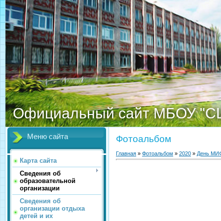
Официальный сайт МБОУ "С
Меню сайта
Фотоальбом
Главная
»
Фотоальбом
»
2020
»
День МИ
Карта сайта
Сведения об
образовательной
организации
Сведения об
организации отдыха
детей и их