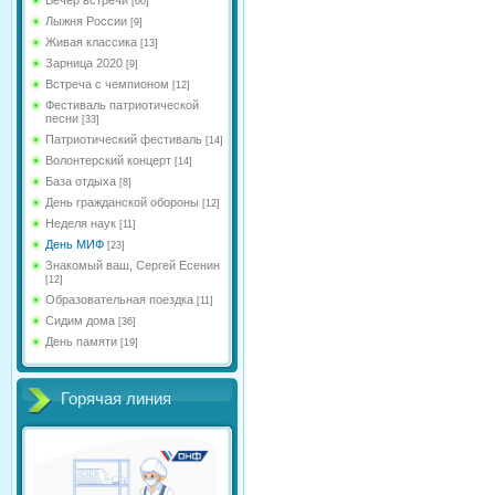
[60]
Лыжня России
[9]
Живая классика
[13]
Зарница 2020
[9]
Встреча с чемпионом
[12]
Фестиваль патриотической
песни
[33]
Патриотический фестиваль
[14]
Волонтерский концерт
[14]
База отдыха
[8]
День гражданской обороны
[12]
Неделя наук
[11]
День МИФ
[23]
Знакомый ваш, Сергей Есенин
[12]
Образовательная поездка
[11]
Сидим дома
[36]
День памяти
[19]
Горячая линия