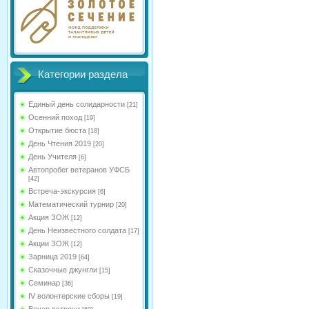
Категории раздела
Единый день солидарности
[21]
Осенний поход
[19]
Открытие бюста
[18]
День Чтения 2019
[20]
День Учителя
[6]
Автопробег ветеранов УФСБ
[42]
Встреча-экскурсия
[6]
Математический турнир
[20]
Акция ЗОЖ
[12]
День Неизвестного солдата
[17]
Акции ЗОЖ
[12]
Зарница 2019
[64]
Сказочные джунгли
[15]
Семинар
[36]
IV волонтерские сборы
[19]
Вечер встречи