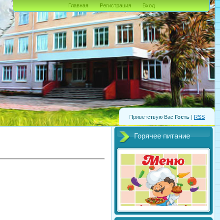
Главная
Регистрация
Вход
Приветствую Вас
Гость
|
RSS
Горячее питание