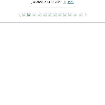
Добавлено
14.03.2020
sc25
1024x576
/ 81.5Kb