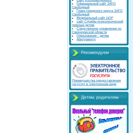
Сайт уполномоченного
Официальный сайт ЗАТО
Свободный
Глава городского округа ЗАТО
Свободный
Федеральный сайт ЦОР
сайт Службы психологической
помощи детям
Следственное управление по
Свердловской области
Образование - детям
Абитуриенту
Рекомендуем
Преимущества предоставления
госуслуг в электронном виде
Детям, родителям