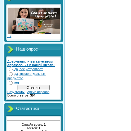
-->
Наш опрос
Довольны ли вы качеством
образования в нашей школе:
да, все устраивает
да, кроме отдельных
предметов
нет
Результаты
|
Архив опросов
Всего ответов:
354
Статистика
Онлайн всего:
1
Гостей:
1