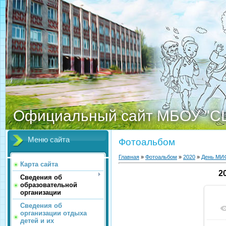
Официальный сайт МБОУ "С
Меню сайта
Фотоальбом
Главная
»
Фотоальбом
»
2020
»
День МИ
Карта сайта
2
Сведения об
образовательной
организации
Сведения об
организации отдыха
детей и их