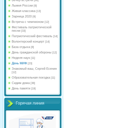
[60]
Лыжня России
[9]
Живая классика
[13]
Зарница 2020
[9]
Встреча с чемпионом
[12]
Фестиваль патриотической
песни
[33]
Патриотический фестиваль
[14]
Волонтерский концерт
[14]
База отдыха
[8]
День гражданской обороны
[12]
Неделя наук
[11]
День МИФ
[23]
Знакомый ваш, Сергей Есенин
[12]
Образовательная поездка
[11]
Сидим дома
[36]
День памяти
[19]
Горячая линия