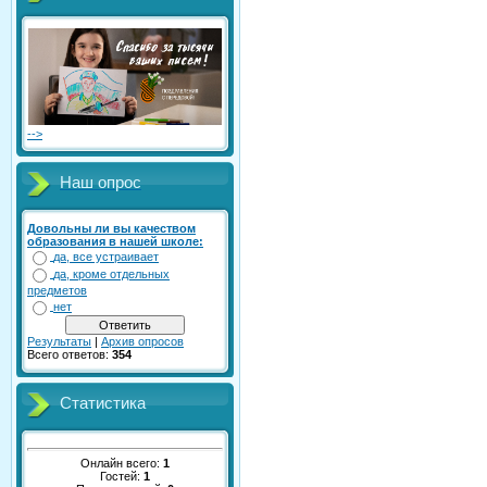
-->
Наш опрос
Довольны ли вы качеством
образования в нашей школе:
да, все устраивает
да, кроме отдельных
предметов
нет
Результаты
|
Архив опросов
Всего ответов:
354
Статистика
Онлайн всего:
1
Гостей:
1