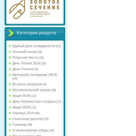
Категории раздела
Единый день солидарности
[21]
Осенний поход
[19]
Открытие бюста
[18]
День Чтения 2019
[20]
День Учителя
[6]
Автопробег ветеранов УФСБ
[42]
Встреча-экскурсия
[6]
Математический турнир
[20]
Акция ЗОЖ
[12]
День Неизвестного солдата
[17]
Акции ЗОЖ
[12]
Зарница 2019
[64]
Сказочные джунгли
[15]
Семинар
[36]
IV волонтерские сборы
[19]
Вечер встречи