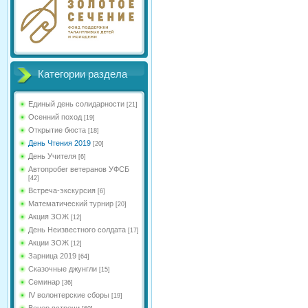
Категории раздела
Единый день солидарности
[21]
Осенний поход
[19]
Открытие бюста
[18]
День Чтения 2019
[20]
День Учителя
[6]
Автопробег ветеранов УФСБ
[42]
Встреча-экскурсия
[6]
Математический турнир
[20]
Акция ЗОЖ
[12]
День Неизвестного солдата
[17]
Акции ЗОЖ
[12]
Зарница 2019
[64]
Сказочные джунгли
[15]
Семинар
[36]
IV волонтерские сборы
[19]
Вечер встречи