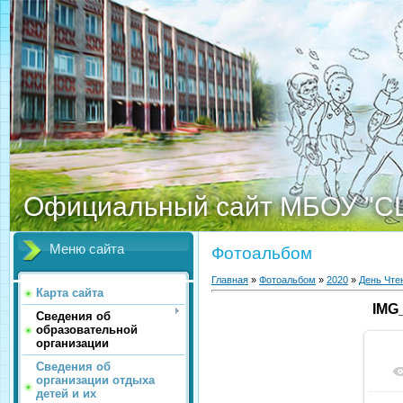
Официальный сайт МБОУ "С
Меню сайта
Фотоальбом
Главная
»
Фотоальбом
»
2020
»
День Чте
Карта сайта
IMG
Сведения об
образовательной
организации
Сведения об
организации отдыха
детей и их