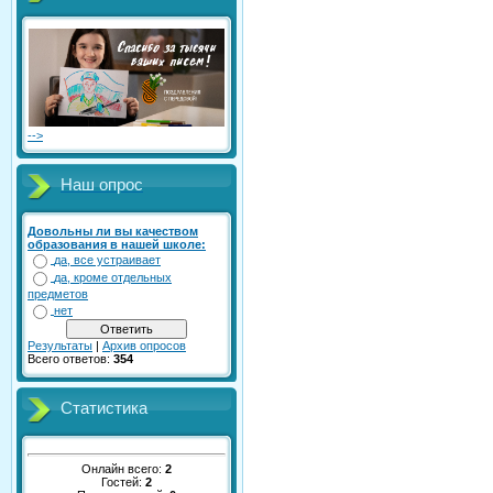
-->
Наш опрос
Довольны ли вы качеством
образования в нашей школе:
да, все устраивает
да, кроме отдельных
предметов
нет
Результаты
|
Архив опросов
Всего ответов:
354
Статистика
Онлайн всего:
2
Гостей:
2