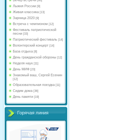
[60]
Лыжня России
[9]
Живая классика
[13]
Зарница 2020
[9]
Встреча с чемпионом
[12]
Фестиваль патриотической
песни
[33]
Патриотический фестиваль
[14]
Волонтерский концерт
[14]
База отдыха
[8]
День гражданской обороны
[12]
Неделя наук
[11]
День МИФ
[23]
Знакомый ваш, Сергей Есенин
[12]
Образовательная поездка
[11]
Сидим дома
[36]
День памяти
[19]
Горячая линия