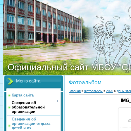
Официальный сайт МБОУ "С
Меню сайта
Фотоальбом
Главная
»
Фотоальбом
»
2020
»
День Чте
Карта сайта
IMG
Сведения об
образовательной
организации
Сведения об
организации отдыха
детей и их