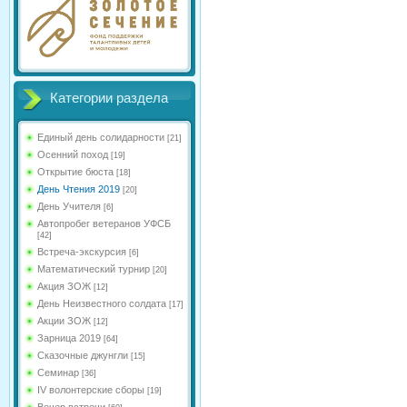
Категории раздела
Единый день солидарности
[21]
Осенний поход
[19]
Открытие бюста
[18]
День Чтения 2019
[20]
День Учителя
[6]
Автопробег ветеранов УФСБ
[42]
Встреча-экскурсия
[6]
Математический турнир
[20]
Акция ЗОЖ
[12]
День Неизвестного солдата
[17]
Акции ЗОЖ
[12]
Зарница 2019
[64]
Сказочные джунгли
[15]
Семинар
[36]
IV волонтерские сборы
[19]
Вечер встречи