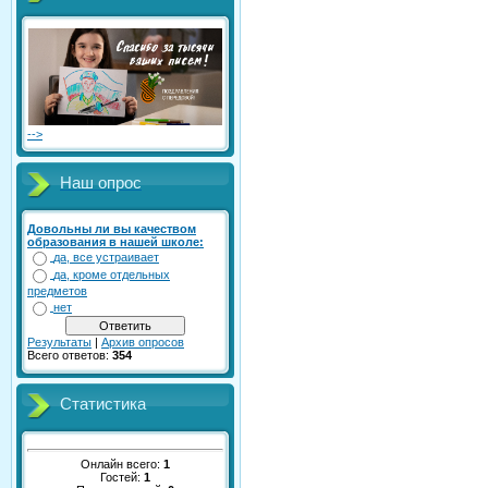
-->
Наш опрос
Довольны ли вы качеством
образования в нашей школе:
да, все устраивает
да, кроме отдельных
предметов
нет
Результаты
|
Архив опросов
Всего ответов:
354
Статистика
Онлайн всего:
1
Гостей:
1