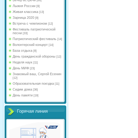
[60]
Лыжня России
[9]
Живая классика
[13]
Зарница 2020
[9]
Встреча с чемпионом
[12]
Фестиваль патриотической
песни
[33]
Патриотический фестиваль
[14]
Волонтерский концерт
[14]
База отдыха
[8]
День гражданской обороны
[12]
Неделя наук
[11]
День МИФ
[23]
Знакомый ваш, Сергей Есенин
[12]
Образовательная поездка
[11]
Сидим дома
[36]
День памяти
[19]
Горячая линия