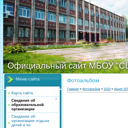
Официальный сайт МБОУ "С
Меню сайта
Фотоальбом
Главная
»
Фотоальбом
»
2020
»
Акция З
Карта сайта
Сведения об
образовательной
организации
Сведения об
организации отдыха
детей и их