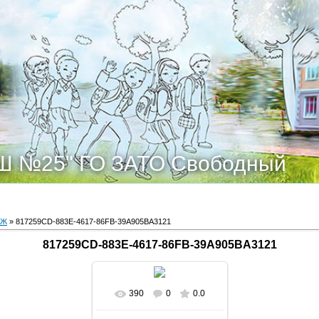
Ш №25" ГО ЗАТО Свободный
ОЖ
» 817259CD-883E-4617-86FB-39A905BA3121
817259CD-883E-4617-86FB-39A905BA3121
390
0
0.0
В реальном размере