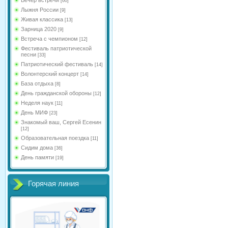
[60]
Лыжня России
[9]
Живая классика
[13]
Зарница 2020
[9]
Встреча с чемпионом
[12]
Фестиваль патриотической
песни
[33]
Патриотический фестиваль
[14]
Волонтерский концерт
[14]
База отдыха
[8]
День гражданской обороны
[12]
Неделя наук
[11]
День МИФ
[23]
Знакомый ваш, Сергей Есенин
[12]
Образовательная поездка
[11]
Сидим дома
[36]
День памяти
[19]
Горячая линия