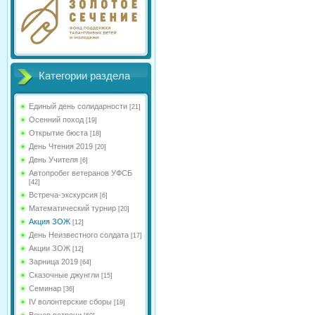
Категории раздела
Единый день солидарности
[21]
Осенний поход
[19]
Открытие бюста
[18]
День Чтения 2019
[20]
День Учителя
[6]
Автопробег ветеранов УФСБ
[42]
Встреча-экскурсия
[6]
Математический турнир
[20]
Акция ЗОЖ
[12]
День Неизвестного солдата
[17]
Акции ЗОЖ
[12]
Зарница 2019
[64]
Сказочные джунгли
[15]
Семинар
[36]
IV волонтерские сборы
[19]
Вечер встречи