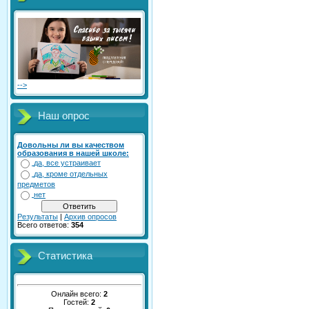
-->
Наш опрос
Довольны ли вы качеством
образования в нашей школе:
да, все устраивает
да, кроме отдельных
предметов
нет
Результаты
|
Архив опросов
Всего ответов:
354
Статистика
Онлайн всего:
2
Гостей:
2