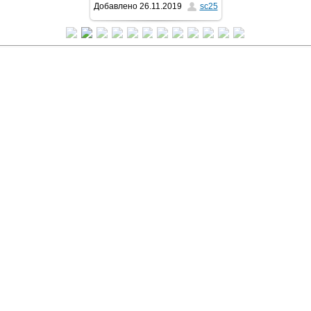
Добавлено
26.11.2019
sc25
768x1024
/ 69.8Kb