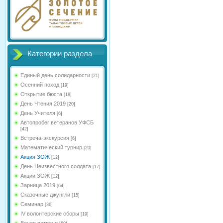
Категории раздела
Единый день солидарности
[21]
Осенний поход
[19]
Открытие бюста
[18]
День Чтения 2019
[20]
День Учителя
[6]
Автопробег ветеранов УФСБ
[42]
Встреча-экскурсия
[6]
Математический турнир
[20]
Акция ЗОЖ
[12]
День Неизвестного солдата
[17]
Акции ЗОЖ
[12]
Зарница 2019
[64]
Сказочные джунгли
[15]
Семинар
[36]
IV волонтерские сборы
[19]
Вечер встречи