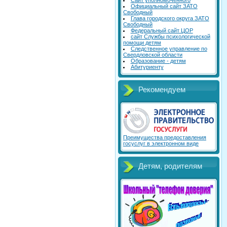
Сайт уполномоченного
Официальный сайт ЗАТО
Свободный
Глава городского округа ЗАТО
Свободный
Федеральный сайт ЦОР
сайт Службы психологической
помощи детям
Следственное управление по
Свердловской области
Образование - детям
Абитуриенту
Рекомендуем
Преимущества предоставления
госуслуг в электронном виде
Детям, родителям