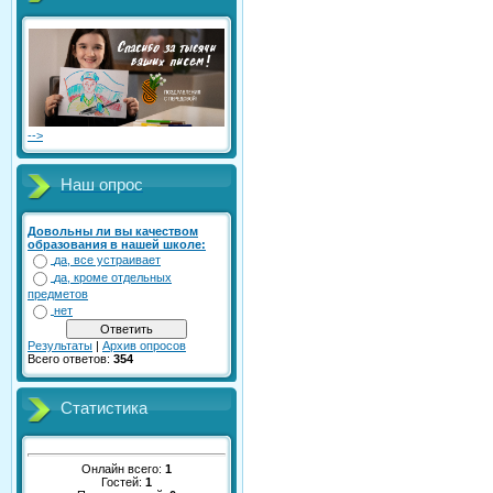
-->
Наш опрос
Довольны ли вы качеством
образования в нашей школе:
да, все устраивает
да, кроме отдельных
предметов
нет
Результаты
|
Архив опросов
Всего ответов:
354
Статистика
Онлайн всего:
1
Гостей:
1