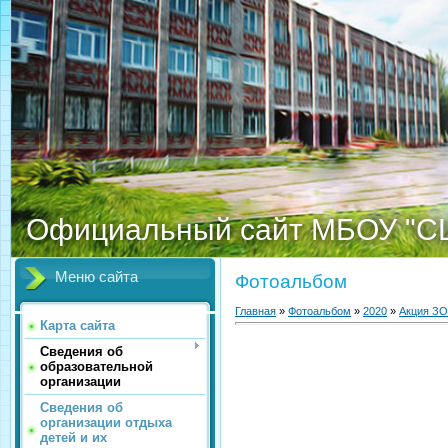
Официальный сайт МБОУ "С
Меню сайта
Фотоальбом
Главная
»
Фотоальбом
»
2020
»
Акция З
Карта сайта
Сведения об
образовательной
организации
Сведения об
организации отдыха
детей и их