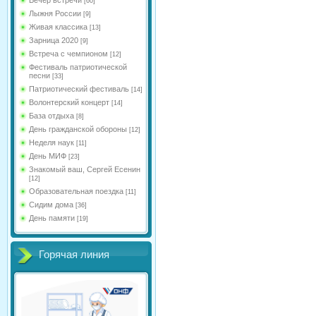
[60]
Лыжня России
[9]
Живая классика
[13]
Зарница 2020
[9]
Встреча с чемпионом
[12]
Фестиваль патриотической
песни
[33]
Патриотический фестиваль
[14]
Волонтерский концерт
[14]
База отдыха
[8]
День гражданской обороны
[12]
Неделя наук
[11]
День МИФ
[23]
Знакомый ваш, Сергей Есенин
[12]
Образовательная поездка
[11]
Сидим дома
[36]
День памяти
[19]
Горячая линия