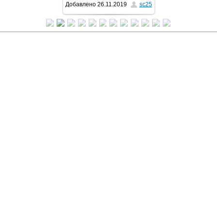
Добавлено
26.11.2019
sc25
768x1024
/ 251.7Kb