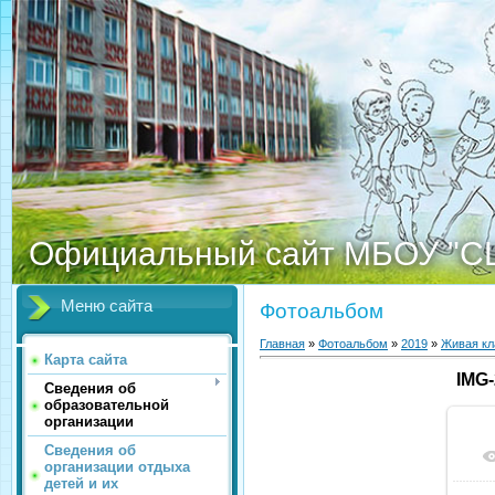
Официальный сайт МБОУ "С
Меню сайта
Фотоальбом
Главная
»
Фотоальбом
»
2019
»
Живая кл
Карта сайта
IMG
Сведения об
образовательной
организации
Сведения об
организации отдыха
детей и их