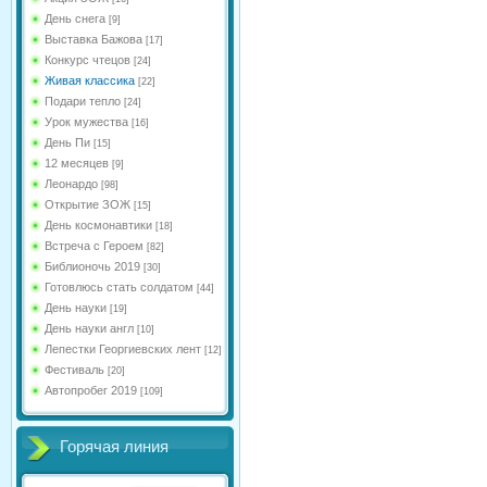
День снега
[9]
Выставка Бажова
[17]
Конкурс чтецов
[24]
Живая классика
[22]
Подари тепло
[24]
Урок мужества
[16]
День Пи
[15]
12 месяцев
[9]
Леонардо
[98]
Открытие ЗОЖ
[15]
День космонавтики
[18]
Встреча с Героем
[82]
Библионочь 2019
[30]
Готовлюсь стать солдатом
[44]
День науки
[19]
День науки англ
[10]
Лепестки Георгиевских лент
[12]
Фестиваль
[20]
Автопробег 2019
[109]
Горячая линия