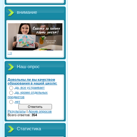
внимание
-->
Наш опрос
Довольны ли вы качеством
образования в нашей школе:
да, все устраивает
да, кроме отдельных
предметов
нет
Результаты
|
Архив опросов
Всего ответов:
354
Статистика