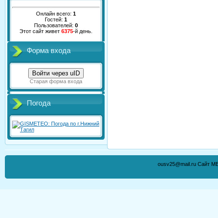
Онлайн всего:
1
Гостей:
1
Пользователей:
0
Этот сайт живет
6375
-й день.
Форма входа
Войти через uID
Старая форма входа
Погода
ousv25@mail.ru Сайт М