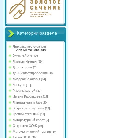
Категории раздела
Ярмарка кружков
[35]
учебный год 2018-2019
ВместеЯрче!
[53]
Лидеры Чтения
[59]
День чтения
[8]
День самоуправления
[16]
Лидерские сборы
[34]
Конкурс
[19]
Рисунки детей
[30]
Имени Карбышева
[17]
Литературный бал
[20]
Встреча с кадетами
[23]
Тропой открытий
[13]
Литературный квест
[5]
Открытие ЗОЖ
[46]
Математический турнир
[19]
Акция ЗОЖ
[16]