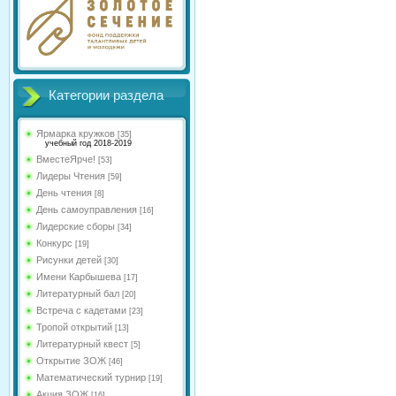
Категории раздела
Ярмарка кружков
[35]
учебный год 2018-2019
ВместеЯрче!
[53]
Лидеры Чтения
[59]
День чтения
[8]
День самоуправления
[16]
Лидерские сборы
[34]
Конкурс
[19]
Рисунки детей
[30]
Имени Карбышева
[17]
Литературный бал
[20]
Встреча с кадетами
[23]
Тропой открытий
[13]
Литературный квест
[5]
Открытие ЗОЖ
[46]
Математический турнир
[19]
Акция ЗОЖ
[16]