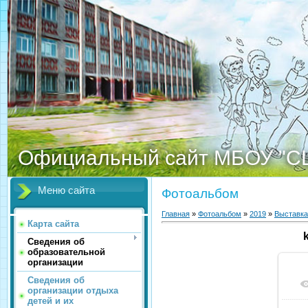
Официальный сайт МБОУ "С
Меню сайта
Фотоальбом
Главная
»
Фотоальбом
»
2019
»
Выставка
Карта сайта
Сведения об
образовательной
организации
Сведения об
организации отдыха
детей и их