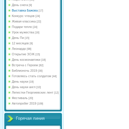
День снега
[9]
Выставка Бажова
[17]
Конкурс чтецов
[24]
Живая классика
[22]
Подари тепло
[24]
Урок мужества
[16]
День Пи
[15]
12 месяцев
[9]
Леонардо
[98]
Открытие ЗОЖ
[15]
День космонавтики
[18]
Встреча с Героем
[82]
Библионочь 2019
[30]
Готовлюсь стать солдатом
[44]
День науки
[19]
День науки англ
[10]
Лепестки Георгиевских лент
[12]
Фестиваль
[20]
Автопробег 2019
[109]
Горячая линия