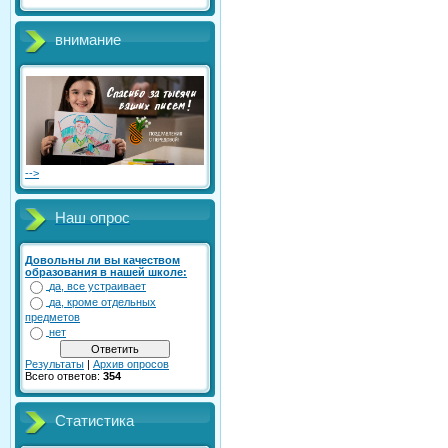
внимание
-->
Наш опрос
Довольны ли вы качеством
образования в нашей школе:
да, все устраивает
да, кроме отдельных
предметов
нет
Результаты
|
Архив опросов
Всего ответов:
354
Статистика