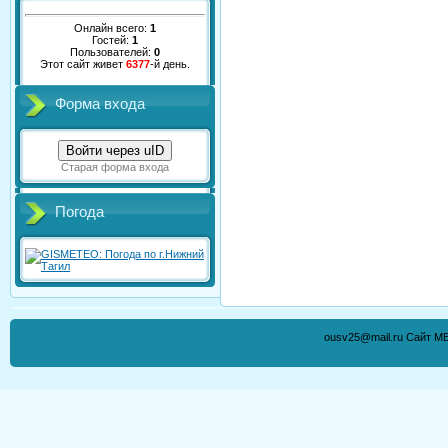
Онлайн всего:
1
Гостей:
1
Пользователей:
0
Этот сайт живет
6377
-й день.
Форма входа
Войти через uID
Старая форма входа
Погода
ousv25@mail.ru Сайт М