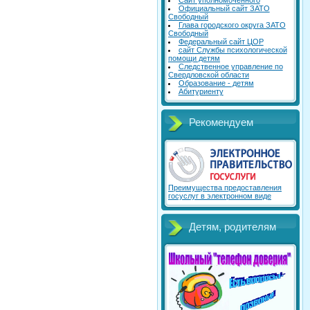
Сайт уполномоченного
Официальный сайт ЗАТО
Свободный
Глава городского округа ЗАТО
Свободный
Федеральный сайт ЦОР
сайт Службы психологической
помощи детям
Следственное управление по
Свердловской области
Образование - детям
Абитуриенту
Рекомендуем
Преимущества предоставления
госуслуг в электронном виде
Детям, родителям