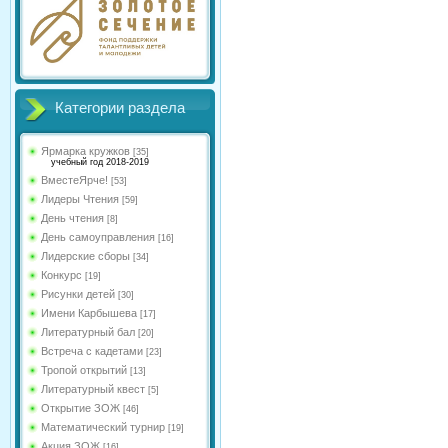
Категории раздела
Ярмарка кружков
[35]
учебный год 2018-2019
ВместеЯрче!
[53]
Лидеры Чтения
[59]
День чтения
[8]
День самоуправления
[16]
Лидерские сборы
[34]
Конкурс
[19]
Рисунки детей
[30]
Имени Карбышева
[17]
Литературный бал
[20]
Встреча с кадетами
[23]
Тропой открытий
[13]
Литературный квест
[5]
Открытие ЗОЖ
[46]
Математический турнир
[19]
Акция ЗОЖ
[16]