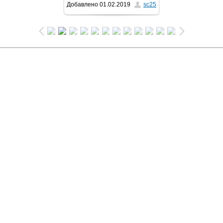
Добавлено
01.02.2019
sc25
810x1080
/ 377.4Kb