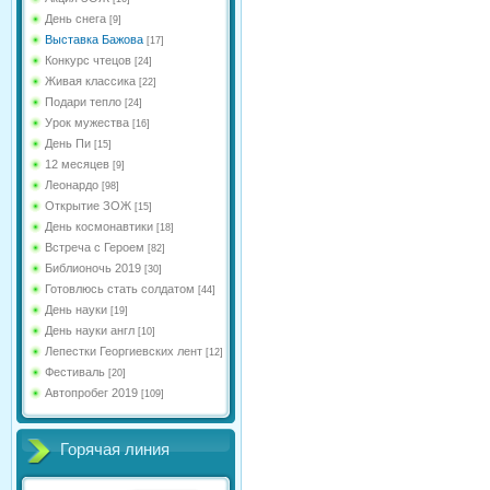
День снега
[9]
Выставка Бажова
[17]
Конкурс чтецов
[24]
Живая классика
[22]
Подари тепло
[24]
Урок мужества
[16]
День Пи
[15]
12 месяцев
[9]
Леонардо
[98]
Открытие ЗОЖ
[15]
День космонавтики
[18]
Встреча с Героем
[82]
Библионочь 2019
[30]
Готовлюсь стать солдатом
[44]
День науки
[19]
День науки англ
[10]
Лепестки Георгиевских лент
[12]
Фестиваль
[20]
Автопробег 2019
[109]
Горячая линия