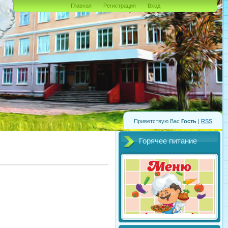
Главная
Регистрация
Вход
Приветствую Вас
Гость
|
RSS
Горячее питание