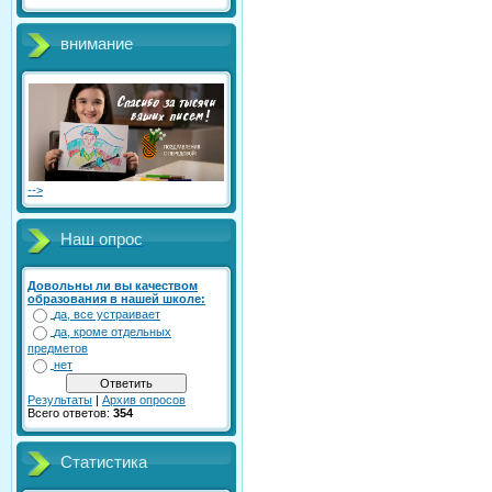
внимание
-->
Наш опрос
Довольны ли вы качеством
образования в нашей школе:
да, все устраивает
да, кроме отдельных
предметов
нет
Результаты
|
Архив опросов
Всего ответов:
354
Статистика