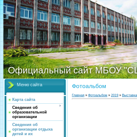
Официальный сайт МБОУ "С
Меню сайта
Фотоальбом
Главная
»
Фотоальбом
»
2019
»
Выставка
Карта сайта
Сведения об
образовательной
организации
Сведения об
организации отдыха
детей и их