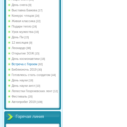
День снега
[9]
Выставка Бажова
[17]
Конкурс чтецов
[24]
Живая классика
[22]
Подари тепло
[24]
Урок мужества
[16]
День Пи
[15]
12 месяцев
[9]
Леонардо
[98]
Открытие ЗОЖ
[15]
День космонавтики
[18]
Встреча с Героем
[82]
Библионочь 2019
[30]
Готовлюсь стать солдатом
[44]
День науки
[19]
День науки англ
[10]
Лепестки Георгиевских лент
[12]
Фестиваль
[20]
Автопробег 2019
[109]
Горячая линия