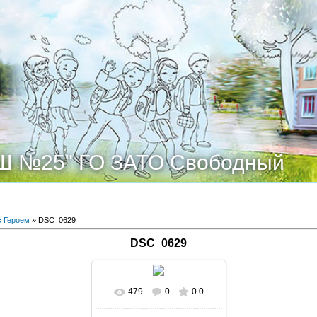
Ш №25" ГО ЗАТО Свободный
с Героем
» DSC_0629
DSC_0629
479
0
0.0
В реальном размере