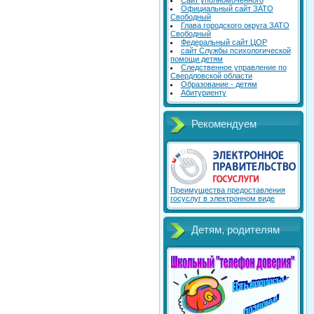
Сайт уполномоченного
Официальный сайт ЗАТО
Свободный
Глава городского округа ЗАТО
Свободный
Федеральный сайт ЦОР
сайт Службы психологической
помощи детям
Следственное управление по
Свердловской области
Образование - детям
Абитуриенту
Рекомендуем
Преимущества предоставления
госуслуг в электронном виде
Детям, родителям