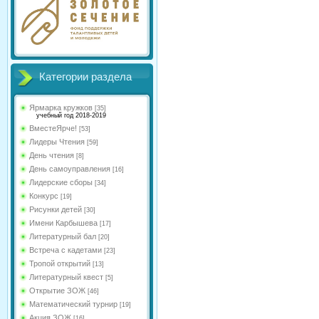
Категории раздела
Ярмарка кружков
[35]
учебный год 2018-2019
ВместеЯрче!
[53]
Лидеры Чтения
[59]
День чтения
[8]
День самоуправления
[16]
Лидерские сборы
[34]
Конкурс
[19]
Рисунки детей
[30]
Имени Карбышева
[17]
Литературный бал
[20]
Встреча с кадетами
[23]
Тропой открытий
[13]
Литературный квест
[5]
Открытие ЗОЖ
[46]
Математический турнир
[19]
Акция ЗОЖ
[16]