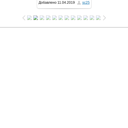
Добавлено
11.04.2019
sc25
1024x681
/ 378.6Kb