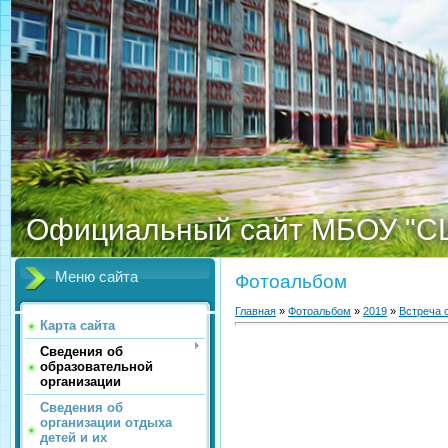
Официальный сайт МБОУ "С
Меню сайта
Фотоальбом
Главная
»
Фотоальбом
»
2019
»
Встреча 
Карта сайта
Сведения об
образовательной
организации
Сведения об
организации отдыха
детей и их