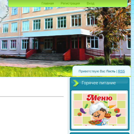
Главная
Регистрация
Вход
Приветствую Вас
Гость
|
RSS
Горячее питание