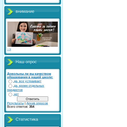
внимание
-->
Наш опрос
Довольны ли вы качеством
образования в нашей школе:
да, все устраивает
да, кроме отдельных
предметов
нет
Результаты
|
Архив опросов
Всего ответов:
354
Статистика