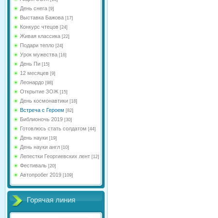
День снега
[9]
Выставка Бажова
[17]
Конкурс чтецов
[24]
Живая классика
[22]
Подари тепло
[24]
Урок мужества
[16]
День Пи
[15]
12 месяцев
[9]
Леонардо
[98]
Открытие ЗОЖ
[15]
День космонавтики
[18]
Встреча с Героем
[82]
Библионочь 2019
[30]
Готовлюсь стать солдатом
[44]
День науки
[19]
День науки англ
[10]
Лепестки Георгиевских лент
[12]
Фестиваль
[20]
Автопробег 2019
[109]
Горячая линия