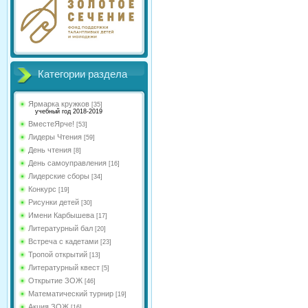
Категории раздела
Ярмарка кружков
[35]
учебный год 2018-2019
ВместеЯрче!
[53]
Лидеры Чтения
[59]
День чтения
[8]
День самоуправления
[16]
Лидерские сборы
[34]
Конкурс
[19]
Рисунки детей
[30]
Имени Карбышева
[17]
Литературный бал
[20]
Встреча с кадетами
[23]
Тропой открытий
[13]
Литературный квест
[5]
Открытие ЗОЖ
[46]
Математический турнир
[19]
Акция ЗОЖ
[16]