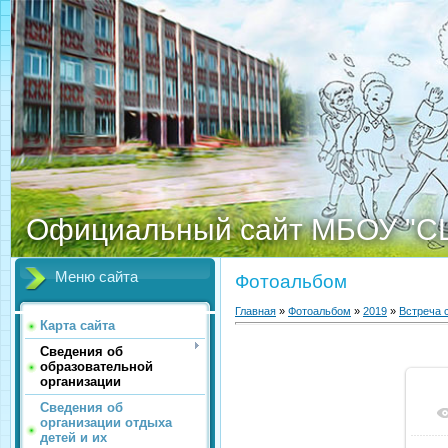
Официальный сайт МБОУ "С
Меню сайта
Фотоальбом
Главная
»
Фотоальбом
»
2019
»
Встреча 
Карта сайта
Сведения об
образовательной
организации
Сведения об
организации отдыха
детей и их