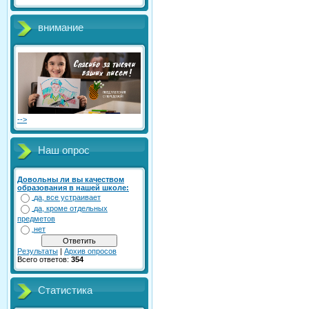
внимание
-->
Наш опрос
Довольны ли вы качеством
образования в нашей школе:
да, все устраивает
да, кроме отдельных
предметов
нет
Результаты
|
Архив опросов
Всего ответов:
354
Статистика