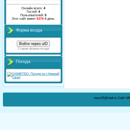
Онлайн всего:
4
Гостей:
4
Пользователей:
0
Этот сайт живет
6376
-й день.
Форма входа
Войти через uID
Старая форма входа
Погода
ousv25@mail.ru Сайт М