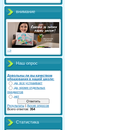
внимание
-->
Наш опрос
Довольны ли вы качеством
образования в нашей школе:
да, все устраивает
да, кроме отдельных
предметов
нет
Результаты
|
Архив опросов
Всего ответов:
354
Статистика