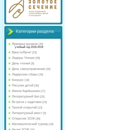
Категории раздела
Ярмарка кружков
[35]
учебный год 2018-2019
ВместеЯрче!
[53]
Лидеры Чтения
[59]
День чтения
[8]
День самоуправления
[16]
Лидерские сборы
[34]
Конкурс
[19]
Рисунки детей
[30]
Имени Карбышева
[17]
Литературный бал
[20]
Встреча с кадетами
[23]
Тропой открытий
[13]
Литературный квест
[5]
Открытие ЗОЖ
[46]
Математический турнир
[19]
Акция ЗОЖ
[16]