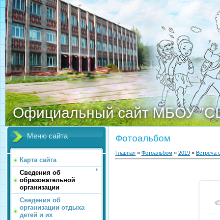
Официальный сайт МБОУ "С
Меню сайта
Фотоальбом
Главная
»
Фотоальбом
»
2019
»
Встреча 
Карта сайта
Сведения об
образовательной
организации
Сведения об
организации отдыха
детей и их