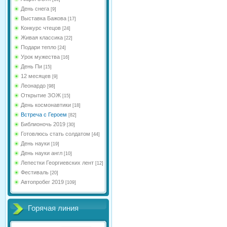
День снега
[9]
Выставка Бажова
[17]
Конкурс чтецов
[24]
Живая классика
[22]
Подари тепло
[24]
Урок мужества
[16]
День Пи
[15]
12 месяцев
[9]
Леонардо
[98]
Открытие ЗОЖ
[15]
День космонавтики
[18]
Встреча с Героем
[82]
Библионочь 2019
[30]
Готовлюсь стать солдатом
[44]
День науки
[19]
День науки англ
[10]
Лепестки Георгиевских лент
[12]
Фестиваль
[20]
Автопробег 2019
[109]
Горячая линия