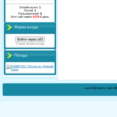
Онлайн всего:
1
Гостей:
1
Пользователей:
0
Этот сайт живет
6378
-й день.
Форма входа
Войти через uID
Старая форма входа
Погода
ousv25@mail.ru Сайт М