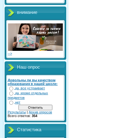
внимание
-->
Наш опрос
Довольны ли вы качеством
образования в нашей школе:
да, все устраивает
да, кроме отдельных
предметов
нет
Результаты
|
Архив опросов
Всего ответов:
354
Статистика