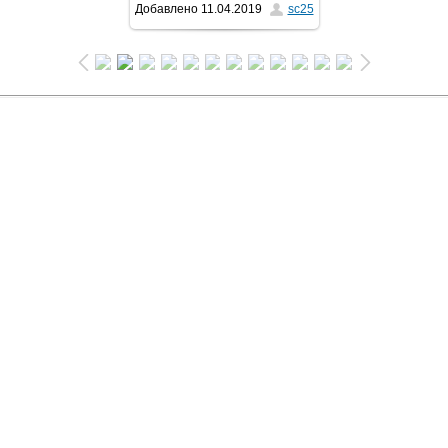
Добавлено
11.04.2019
sc25
1024x681
/ 441.6Kb