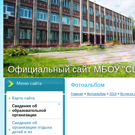
Официальный сайт МБОУ "С
Меню сайта
Фотоальбом
Главная
»
Фотоальбом
»
2019
»
Встреча 
Карта сайта
Сведения об
образовательной
организации
Сведения об
организации отдыха
детей и их