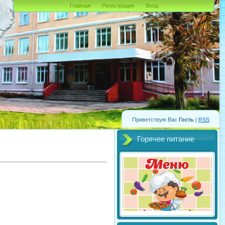
Главная
Регистрация
Вход
Приветствую Вас
Гость
|
RSS
Горячее питание