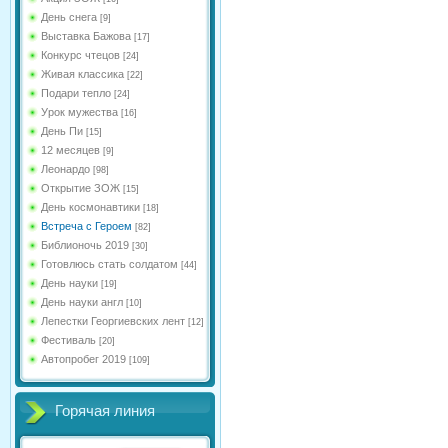
День снега
[9]
Выставка Бажова
[17]
Конкурс чтецов
[24]
Живая классика
[22]
Подари тепло
[24]
Урок мужества
[16]
День Пи
[15]
12 месяцев
[9]
Леонардо
[98]
Открытие ЗОЖ
[15]
День космонавтики
[18]
Встреча с Героем
[82]
Библионочь 2019
[30]
Готовлюсь стать солдатом
[44]
День науки
[19]
День науки англ
[10]
Лепестки Георгиевских лент
[12]
Фестиваль
[20]
Автопробег 2019
[109]
Горячая линия