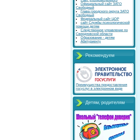
Сайт уполномоченного
Официальный сайт ЗАТО
Свободный
Глава городского округа ЗАТО
Свободный
Федеральный сайт ЦОР
сайт Службы психологической
помощи детям
Следственное управление по
Свердловской области
Образование - детям
Абитуриенту
Рекомендуем
Преимущества предоставления
госуслуг в электронном виде
Детям, родителям