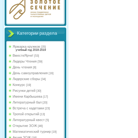
Категории раздела
Ярмарка кружков
[35]
учебный год 2018-2019
ВместеЯрче!
[53]
Лидеры Чтения
[59]
День чтения
[8]
День самоуправления
[16]
Лидерские сборы
[34]
Конкурс
[19]
Рисунки детей
[30]
Имени Карбышева
[17]
Литературный бал
[20]
Встреча с кадетами
[23]
Тропой открытий
[13]
Литературный квест
[5]
Открытие ЗОЖ
[46]
Математический турнир
[19]
Акция ЗОЖ
[16]