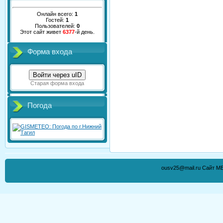
Онлайн всего:
1
Гостей:
1
Пользователей:
0
Этот сайт живет
6377
-й день.
Форма входа
Войти через uID
Старая форма входа
Погода
ousv25@mail.ru Сайт М