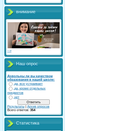
внимание
-->
Наш опрос
Довольны ли вы качеством
образования в нашей школе:
да, все устраивает
да, кроме отдельных
предметов
нет
Результаты
|
Архив опросов
Всего ответов:
354
Статистика