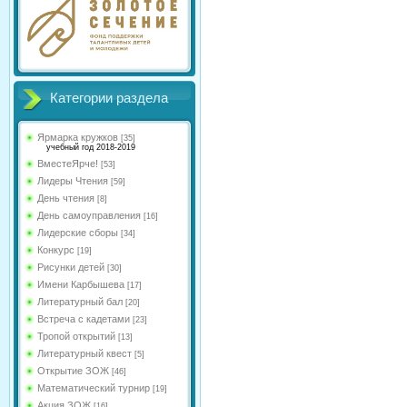
Категории раздела
Ярмарка кружков
[35]
учебный год 2018-2019
ВместеЯрче!
[53]
Лидеры Чтения
[59]
День чтения
[8]
День самоуправления
[16]
Лидерские сборы
[34]
Конкурс
[19]
Рисунки детей
[30]
Имени Карбышева
[17]
Литературный бал
[20]
Встреча с кадетами
[23]
Тропой открытий
[13]
Литературный квест
[5]
Открытие ЗОЖ
[46]
Математический турнир
[19]
Акция ЗОЖ
[16]