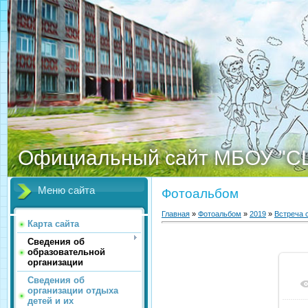
Официальный сайт МБОУ "С
Меню сайта
Фотоальбом
Главная
»
Фотоальбом
»
2019
»
Встреча 
Карта сайта
Сведения об
образовательной
организации
Сведения об
организации отдыха
детей и их