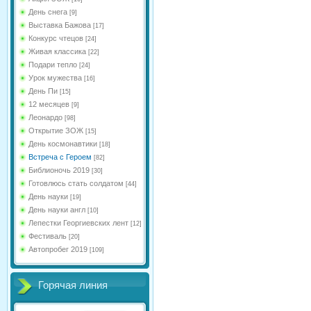
День снега
[9]
Выставка Бажова
[17]
Конкурс чтецов
[24]
Живая классика
[22]
Подари тепло
[24]
Урок мужества
[16]
День Пи
[15]
12 месяцев
[9]
Леонардо
[98]
Открытие ЗОЖ
[15]
День космонавтики
[18]
Встреча с Героем
[82]
Библионочь 2019
[30]
Готовлюсь стать солдатом
[44]
День науки
[19]
День науки англ
[10]
Лепестки Георгиевских лент
[12]
Фестиваль
[20]
Автопробег 2019
[109]
Горячая линия