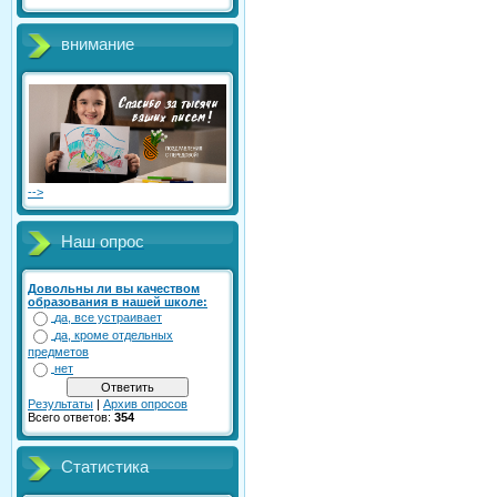
внимание
-->
Наш опрос
Довольны ли вы качеством
образования в нашей школе:
да, все устраивает
да, кроме отдельных
предметов
нет
Результаты
|
Архив опросов
Всего ответов:
354
Статистика