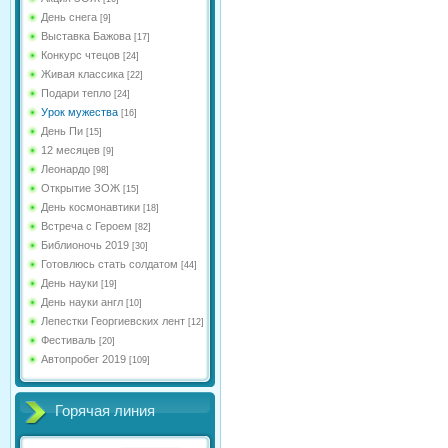
День снега
[9]
Выставка Бажова
[17]
Конкурс чтецов
[24]
Живая классика
[22]
Подари тепло
[24]
Урок мужества
[16]
День Пи
[15]
12 месяцев
[9]
Леонардо
[98]
Открытие ЗОЖ
[15]
День космонавтики
[18]
Встреча с Героем
[82]
Библионочь 2019
[30]
Готовлюсь стать солдатом
[44]
День науки
[19]
День науки англ
[10]
Лепестки Георгиевских лент
[12]
Фестиваль
[20]
Автопробег 2019
[109]
Горячая линия