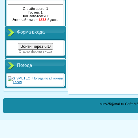
Онлайн всего:
1
Гостей:
1
Пользователей:
0
Этот сайт живет
6378
-й день.
Форма входа
Войти через uID
Старая форма входа
Погода
ousv25@mail.ru Сайт М