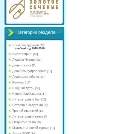
Категории раздела
Ярмарка кружков
[35]
учебный год 2018-2019
ВместеЯрче!
[53]
Лидеры Чтения
[59]
День чтения
[8]
День самоуправления
[16]
Лидерские сборы
[34]
Конкурс
[19]
Рисунки детей
[30]
Имени Карбышева
[17]
Литературный бал
[20]
Встреча с кадетами
[23]
Тропой открытий
[13]
Литературный квест
[5]
Открытие ЗОЖ
[46]
Математический турнир
[19]
Акция ЗОЖ
[16]