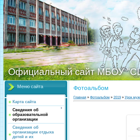
Официальный сайт МБОУ "С
Меню сайта
Фотоальбом
Главная
»
Фотоальбом
»
2019
»
Урок муж
Карта сайта
Сведения об
образовательной
организации
Сведения об
организации отдыха
детей и их