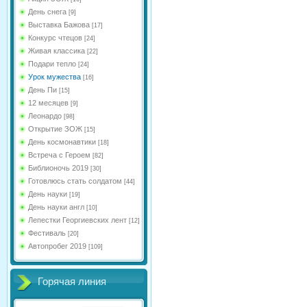
День снега
[9]
Выставка Бажова
[17]
Конкурс чтецов
[24]
Живая классика
[22]
Подари тепло
[24]
Урок мужества
[16]
День Пи
[15]
12 месяцев
[9]
Леонардо
[98]
Открытие ЗОЖ
[15]
День космонавтики
[18]
Встреча с Героем
[82]
Библионочь 2019
[30]
Готовлюсь стать солдатом
[44]
День науки
[19]
День науки англ
[10]
Лепестки Георгиевских лент
[12]
Фестиваль
[20]
Автопробег 2019
[109]
Горячая линия