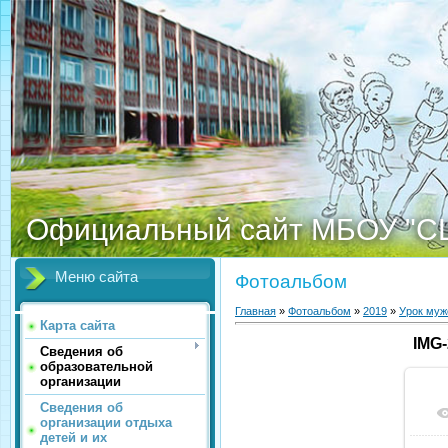
Официальный сайт МБОУ "С
Меню сайта
Фотоальбом
Главная
»
Фотоальбом
»
2019
»
Урок муж
Карта сайта
IMG
Сведения об
образовательной
организации
Сведения об
организации отдыха
детей и их