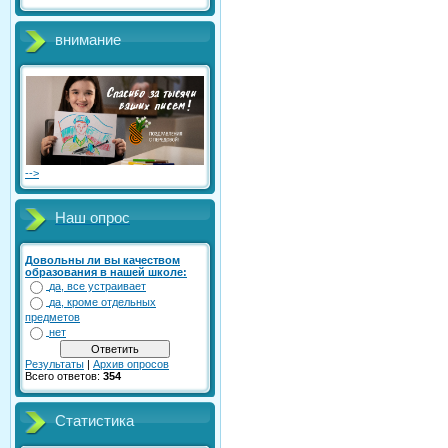
внимание
-->
Наш опрос
Довольны ли вы качеством
образования в нашей школе:
да, все устраивает
да, кроме отдельных
предметов
нет
Результаты
|
Архив опросов
Всего ответов:
354
Статистика