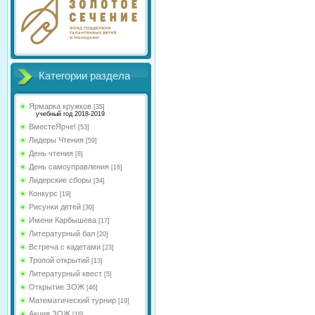
Категории раздела
Ярмарка кружков
[35]
учебный год 2018-2019
ВместеЯрче!
[53]
Лидеры Чтения
[59]
День чтения
[8]
День самоуправления
[16]
Лидерские сборы
[34]
Конкурс
[19]
Рисунки детей
[30]
Имени Карбышева
[17]
Литературный бал
[20]
Встреча с кадетами
[23]
Тропой открытий
[13]
Литературный квест
[5]
Открытие ЗОЖ
[46]
Математический турнир
[19]
Акция ЗОЖ
[16]