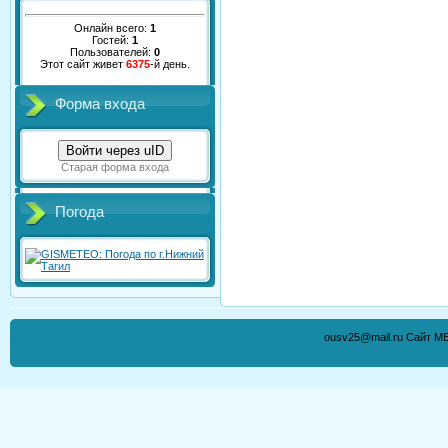
Онлайн всего:
1
Гостей:
1
Пользователей:
0
Этот сайт живет
6375
-й день.
Форма входа
Войти через uID
Старая форма входа
Погода
ousv25@mail.ru Сайт М