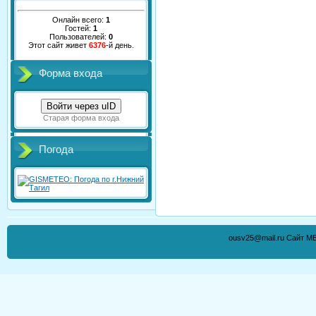
Онлайн всего:
1
Гостей:
1
Пользователей:
0
Этот сайт живет
6376
-й день.
Форма входа
Войти через uID
Старая форма входа
Погода
ousv25@mail.ru Сайт М