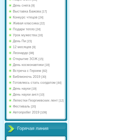
День снега
[9]
Выставка Бажова
[17]
Конкурс чтецов
[24]
Живая классика
[22]
Подари тепло
[24]
Урок мужества
[16]
День Пи
[15]
12 месяцев
[9]
Леонардо
[98]
Открытие ЗОЖ
[15]
День космонавтики
[18]
Встреча с Героем
[82]
Библионочь 2019
[30]
Готовлюсь стать солдатом
[44]
День науки
[19]
День науки англ
[10]
Лепестки Георгиевских лент
[12]
Фестиваль
[20]
Автопробег 2019
[109]
Горячая линия