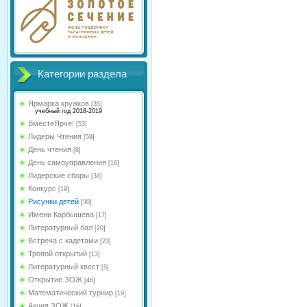
Категории раздела
Ярмарка кружков
[35]
учебный год 2018-2019
ВместеЯрче!
[53]
Лидеры Чтения
[59]
День чтения
[8]
День самоуправления
[16]
Лидерские сборы
[34]
Конкурс
[19]
Рисунки детей
[30]
Имени Карбышева
[17]
Литературный бал
[20]
Встреча с кадетами
[23]
Тропой открытий
[13]
Литературный квест
[5]
Открытие ЗОЖ
[46]
Математический турнир
[19]
Акция ЗОЖ
[16]