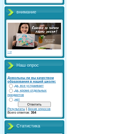
внимание
-->
Наш опрос
Довольны ли вы качеством
образования в нашей школе:
да, все устраивает
да, кроме отдельных
предметов
нет
Результаты
|
Архив опросов
Всего ответов:
354
Статистика