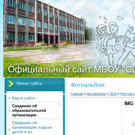
Официальный сайт МБОУ "С
Меню сайта
Фотоальбом
Главная
»
Фотоальбом
»
2019
»
Рисунки 
Карта сайта
IMG
Сведения об
образовательной
организации
Сведения об
организации отдыха
детей и их