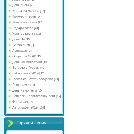
День снега
[9]
Выставка Бажова
[17]
Конкурс чтецов
[24]
Живая классика
[22]
Подари тепло
[24]
Урок мужества
[16]
День Пи
[15]
12 месяцев
[9]
Леонардо
[98]
Открытие ЗОЖ
[15]
День космонавтики
[18]
Встреча с Героем
[82]
Библионочь 2019
[30]
Готовлюсь стать солдатом
[44]
День науки
[19]
День науки англ
[10]
Лепестки Георгиевских лент
[12]
Фестиваль
[20]
Автопробег 2019
[109]
Горячая линия