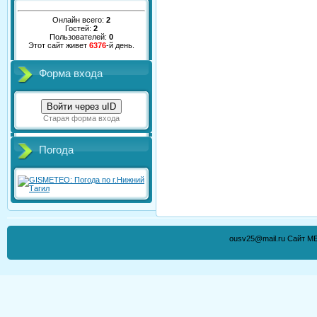
Онлайн всего:
2
Гостей:
2
Пользователей:
0
Этот сайт живет
6376
-й день.
Форма входа
Войти через uID
Старая форма входа
Погода
ousv25@mail.ru Сайт М