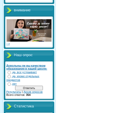
внимание
-->
Наш опрос
Довольны ли вы качеством
образования в нашей школе:
да, все устраивает
да, кроме отдельных
предметов
нет
Результаты
|
Архив опросов
Всего ответов:
354
Статистика