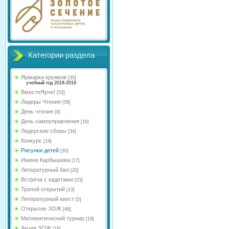
Категории раздела
Ярмарка кружков
[35]
учебный год 2018-2019
ВместеЯрче!
[53]
Лидеры Чтения
[59]
День чтения
[8]
День самоуправления
[16]
Лидерские сборы
[34]
Конкурс
[19]
Рисунки детей
[30]
Имени Карбышева
[17]
Литературный бал
[20]
Встреча с кадетами
[23]
Тропой открытий
[13]
Литературный квест
[5]
Открытие ЗОЖ
[46]
Математический турнир
[19]
Акция ЗОЖ
[16]