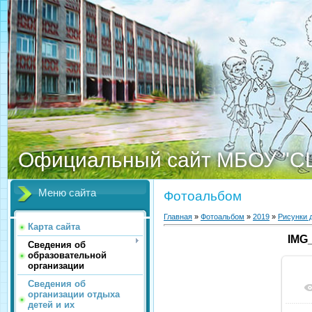
Официальный сайт МБОУ "С
Меню сайта
Фотоальбом
Главная
»
Фотоальбом
»
2019
»
Рисунки 
Карта сайта
IMG
Сведения об
образовательной
организации
Сведения об
организации отдыха
детей и их