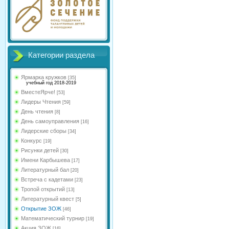
Категории раздела
Ярмарка кружков
[35]
учебный год 2018-2019
ВместеЯрче!
[53]
Лидеры Чтения
[59]
День чтения
[8]
День самоуправления
[16]
Лидерские сборы
[34]
Конкурс
[19]
Рисунки детей
[30]
Имени Карбышева
[17]
Литературный бал
[20]
Встреча с кадетами
[23]
Тропой открытий
[13]
Литературный квест
[5]
Открытие ЗОЖ
[46]
Математический турнир
[19]
Акция ЗОЖ
[16]