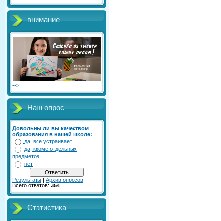
внимание
-->
Наш опрос
Довольны ли вы качеством
образования в нашей школе:
да, все устраивает
да, кроме отдельных
предметов
нет
Результаты
|
Архив опросов
Всего ответов:
354
Статистика