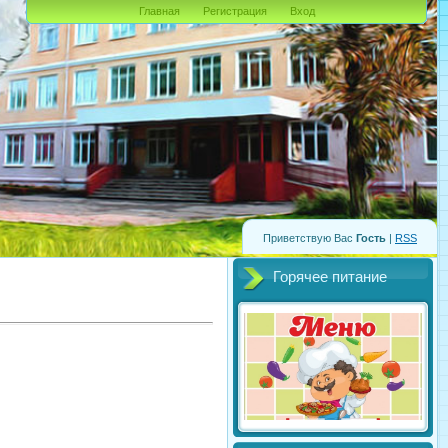
Главная
Регистрация
Вход
Приветствую Вас
Гость
|
RSS
Горячее питание