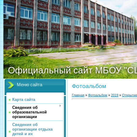
Официальный сайт МБОУ "С
Меню сайта
Фотоальбом
Главная
»
Фотоальбом
»
2019
»
Открыти
Карта сайта
Сведения об
образовательной
организации
Сведения об
организации отдыха
детей и их