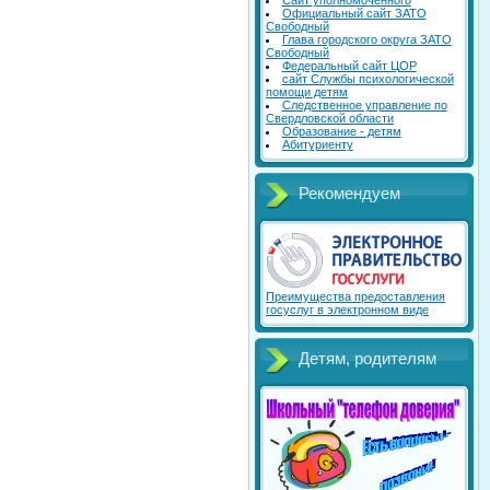
Сайт уполномоченного
Официальный сайт ЗАТО
Свободный
Глава городского округа ЗАТО
Свободный
Федеральный сайт ЦОР
сайт Службы психологической
помощи детям
Следственное управление по
Свердловской области
Образование - детям
Абитуриенту
Рекомендуем
Преимущества предоставления
госуслуг в электронном виде
Детям, родителям