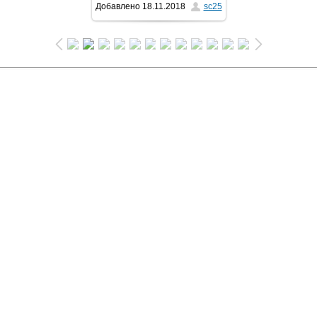
Добавлено
18.11.2018
sc25
1024x681
/ 125.4Kb