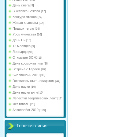
День снега
[9]
Выставка Бажова
[17]
Конкурс чтецов
[24]
Живая классика
[22]
Подари тепло
[24]
Урок мужества
[16]
День Пи
[15]
12 месяцев
[9]
Леонардо
[98]
Открытие ЗОЖ
[15]
День космонавтики
[18]
Встреча с Героем
[82]
Библионочь 2019
[30]
Готовлюсь стать солдатом
[44]
День науки
[19]
День науки англ
[10]
Лепестки Георгиевских лент
[12]
Фестиваль
[20]
Автопробег 2019
[109]
Горячая линия