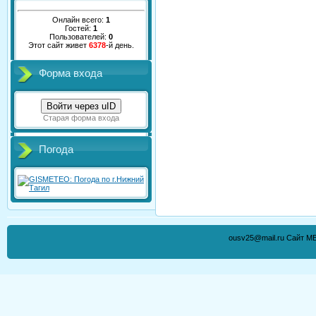
Онлайн всего:
1
Гостей:
1
Пользователей:
0
Этот сайт живет
6378
-й день.
Форма входа
Войти через uID
Старая форма входа
Погода
ousv25@mail.ru Сайт М