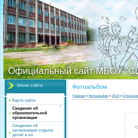
Официальный сайт МБОУ "С
Меню сайта
Фотоальбом
Главная
»
Фотоальбом
»
2019
»
Открыти
Карта сайта
Сведения об
образовательной
организации
Сведения об
организации отдыха
детей и их