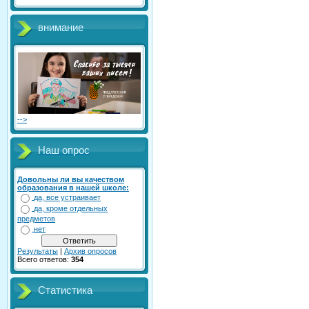
внимание
-->
Наш опрос
Довольны ли вы качеством
образования в нашей школе:
да, все устраивает
да, кроме отдельных
предметов
нет
Результаты
|
Архив опросов
Всего ответов:
354
Статистика