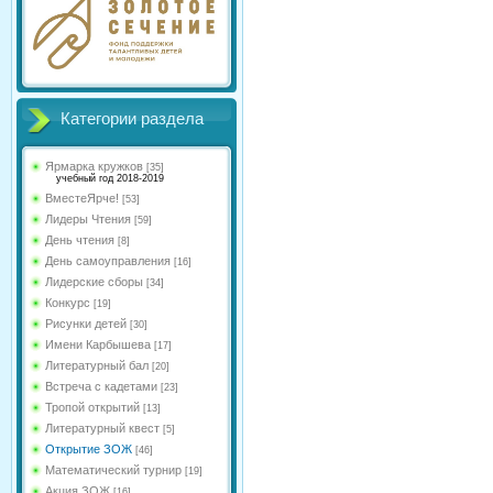
Категории раздела
Ярмарка кружков
[35]
учебный год 2018-2019
ВместеЯрче!
[53]
Лидеры Чтения
[59]
День чтения
[8]
День самоуправления
[16]
Лидерские сборы
[34]
Конкурс
[19]
Рисунки детей
[30]
Имени Карбышева
[17]
Литературный бал
[20]
Встреча с кадетами
[23]
Тропой открытий
[13]
Литературный квест
[5]
Открытие ЗОЖ
[46]
Математический турнир
[19]
Акция ЗОЖ
[16]