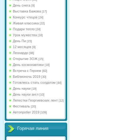
День снега
[9]
Выставка Бажова
[17]
Конкурс чтецов
[24]
Живая классика
[22]
Подари тепло
[24]
Урок мужества
[16]
День Пи
[15]
12 месяцев
[9]
Леонардо
[98]
Открытие ЗОЖ
[15]
День космонавтики
[18]
Встреча с Героем
[82]
Библионочь 2019
[30]
Готовлюсь стать солдатом
[44]
День науки
[19]
День науки англ
[10]
Лепестки Георгиевских лент
[12]
Фестиваль
[20]
Автопробег 2019
[109]
Горячая линия