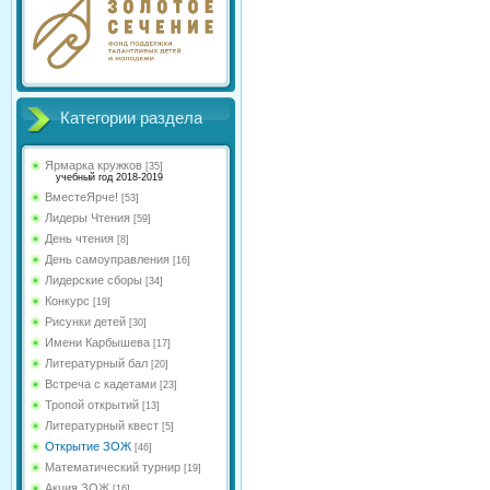
Категории раздела
Ярмарка кружков
[35]
учебный год 2018-2019
ВместеЯрче!
[53]
Лидеры Чтения
[59]
День чтения
[8]
День самоуправления
[16]
Лидерские сборы
[34]
Конкурс
[19]
Рисунки детей
[30]
Имени Карбышева
[17]
Литературный бал
[20]
Встреча с кадетами
[23]
Тропой открытий
[13]
Литературный квест
[5]
Открытие ЗОЖ
[46]
Математический турнир
[19]
Акция ЗОЖ
[16]