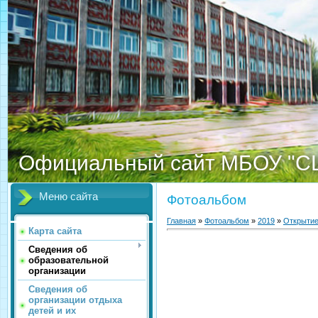
Официальный сайт МБОУ "С
Меню сайта
Фотоальбом
Главная
»
Фотоальбом
»
2019
»
Открыти
Карта сайта
Сведения об
образовательной
организации
Сведения об
организации отдыха
детей и их