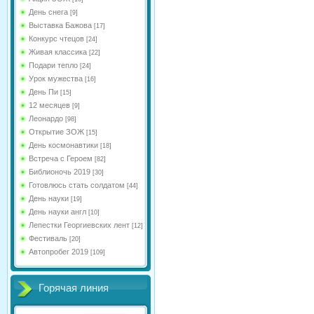
День снега
[9]
Выставка Бажова
[17]
Конкурс чтецов
[24]
Живая классика
[22]
Подари тепло
[24]
Урок мужества
[16]
День Пи
[15]
12 месяцев
[9]
Леонардо
[98]
Открытие ЗОЖ
[15]
День космонавтики
[18]
Встреча с Героем
[82]
Библионочь 2019
[30]
Готовлюсь стать солдатом
[44]
День науки
[19]
День науки англ
[10]
Лепестки Георгиевских лент
[12]
Фестиваль
[20]
Автопробег 2019
[109]
Горячая линия