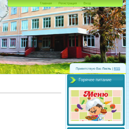
Главная
Регистрация
Вход
Приветствую Вас
Гость
|
RSS
Горячее питание