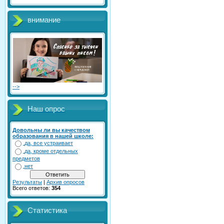
внимание
-->
Наш опрос
Довольны ли вы качеством
образования в нашей школе:
да, все устраивает
да, кроме отдельных
предметов
нет
Результаты
|
Архив опросов
Всего ответов:
354
Статистика