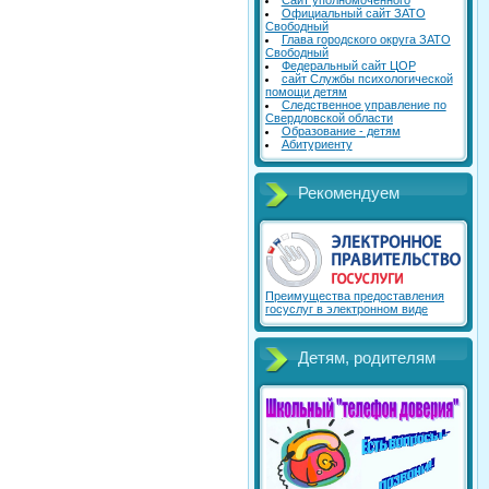
Сайт уполномоченного
Официальный сайт ЗАТО
Свободный
Глава городского округа ЗАТО
Свободный
Федеральный сайт ЦОР
сайт Службы психологической
помощи детям
Следственное управление по
Свердловской области
Образование - детям
Абитуриенту
Рекомендуем
Преимущества предоставления
госуслуг в электронном виде
Детям, родителям