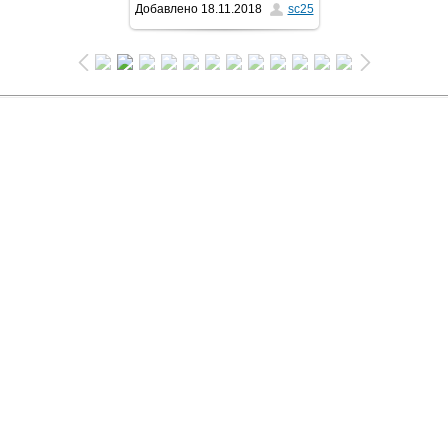
Добавлено
18.11.2018
sc25
1024x681
/ 123.6Kb