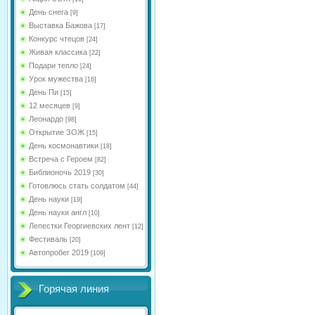
День снега
[9]
Выставка Бажова
[17]
Конкурс чтецов
[24]
Живая классика
[22]
Подари тепло
[24]
Урок мужества
[16]
День Пи
[15]
12 месяцев
[9]
Леонардо
[98]
Открытие ЗОЖ
[15]
День космонавтики
[18]
Встреча с Героем
[82]
Библионочь 2019
[30]
Готовлюсь стать солдатом
[44]
День науки
[19]
День науки англ
[10]
Лепестки Георгиевских лент
[12]
Фестиваль
[20]
Автопробег 2019
[109]
Горячая линия