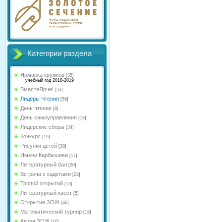
Категории раздела
Ярмарка кружков
[35]
учебный год 2018-2019
ВместеЯрче!
[53]
Лидеры Чтения
[59]
День чтения
[8]
День самоуправления
[16]
Лидерские сборы
[34]
Конкурс
[19]
Рисунки детей
[30]
Имени Карбышева
[17]
Литературный бал
[20]
Встреча с кадетами
[23]
Тропой открытий
[13]
Литературный квест
[5]
Открытие ЗОЖ
[46]
Математический турнир
[19]
Акция ЗОЖ
[16]