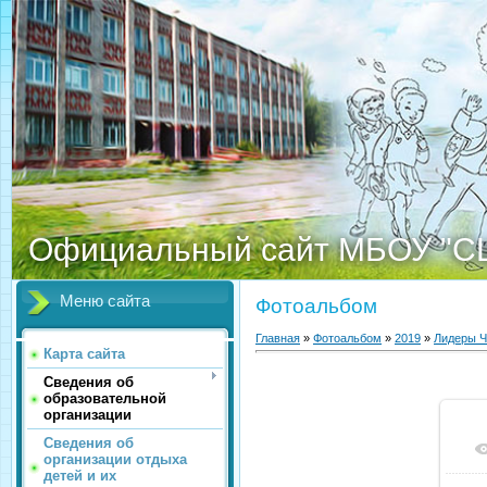
Официальный сайт МБОУ "С
Меню сайта
Фотоальбом
Главная
»
Фотоальбом
»
2019
»
Лидеры Ч
Карта сайта
Сведения об
образовательной
организации
Сведения об
организации отдыха
детей и их