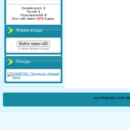
Онлайн всего:
1
Гостей:
1
Пользователей:
0
Этот сайт живет
6375
-й день.
Форма входа
Войти через uID
Старая форма входа
Погода
ousv25@mail.ru Сайт М