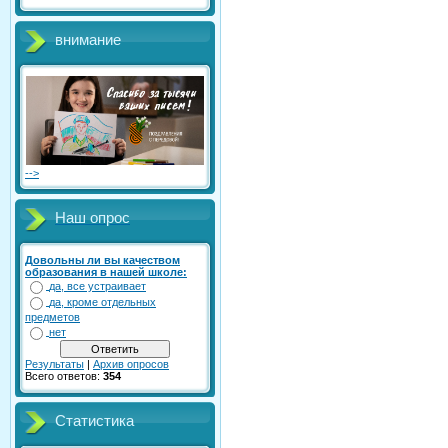
внимание
-->
Наш опрос
Довольны ли вы качеством
образования в нашей школе:
да, все устраивает
да, кроме отдельных
предметов
нет
Результаты
|
Архив опросов
Всего ответов:
354
Статистика