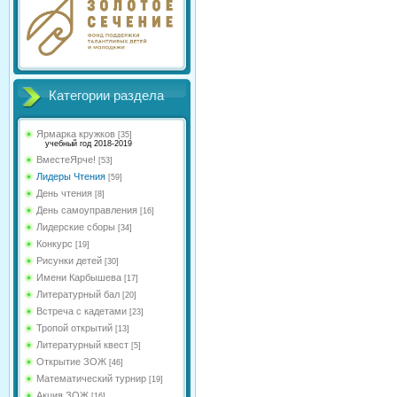
Категории раздела
Ярмарка кружков
[35]
учебный год 2018-2019
ВместеЯрче!
[53]
Лидеры Чтения
[59]
День чтения
[8]
День самоуправления
[16]
Лидерские сборы
[34]
Конкурс
[19]
Рисунки детей
[30]
Имени Карбышева
[17]
Литературный бал
[20]
Встреча с кадетами
[23]
Тропой открытий
[13]
Литературный квест
[5]
Открытие ЗОЖ
[46]
Математический турнир
[19]
Акция ЗОЖ
[16]