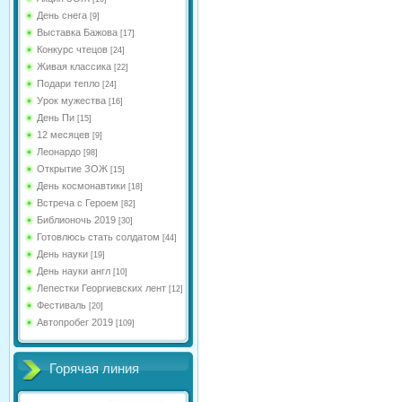
День снега
[9]
Выставка Бажова
[17]
Конкурс чтецов
[24]
Живая классика
[22]
Подари тепло
[24]
Урок мужества
[16]
День Пи
[15]
12 месяцев
[9]
Леонардо
[98]
Открытие ЗОЖ
[15]
День космонавтики
[18]
Встреча с Героем
[82]
Библионочь 2019
[30]
Готовлюсь стать солдатом
[44]
День науки
[19]
День науки англ
[10]
Лепестки Георгиевских лент
[12]
Фестиваль
[20]
Автопробег 2019
[109]
Горячая линия