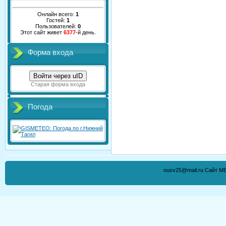
Онлайн всего:
1
Гостей:
1
Пользователей:
0
Этот сайт живет
6377
-й день.
Форма входа
Войти через uID
Старая форма входа
Погода
ousv25@mail.ru Сайт М