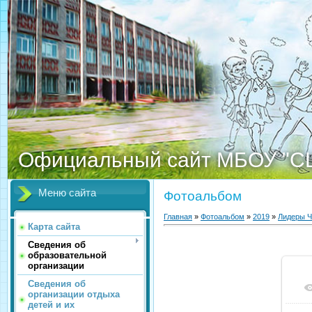
Официальный сайт МБОУ "С
Меню сайта
Фотоальбом
Главная
»
Фотоальбом
»
2019
»
Лидеры Ч
Карта сайта
Сведения об
образовательной
организации
Сведения об
организации отдыха
детей и их