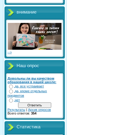
внимание
-->
Наш опрос
Довольны ли вы качеством
образования в нашей школе:
да, все устраивает
да, кроме отдельных
предметов
нет
Результаты
|
Архив опросов
Всего ответов:
354
Статистика