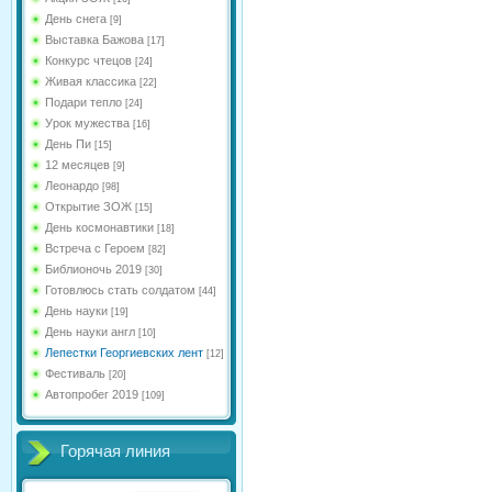
День снега
[9]
Выставка Бажова
[17]
Конкурс чтецов
[24]
Живая классика
[22]
Подари тепло
[24]
Урок мужества
[16]
День Пи
[15]
12 месяцев
[9]
Леонардо
[98]
Открытие ЗОЖ
[15]
День космонавтики
[18]
Встреча с Героем
[82]
Библионочь 2019
[30]
Готовлюсь стать солдатом
[44]
День науки
[19]
День науки англ
[10]
Лепестки Георгиевских лент
[12]
Фестиваль
[20]
Автопробег 2019
[109]
Горячая линия