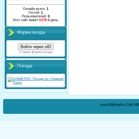
Онлайн всего:
1
Гостей:
1
Пользователей:
0
Этот сайт живет
6378
-й день.
Форма входа
Войти через uID
Старая форма входа
Погода
ousv25@mail.ru Сайт М