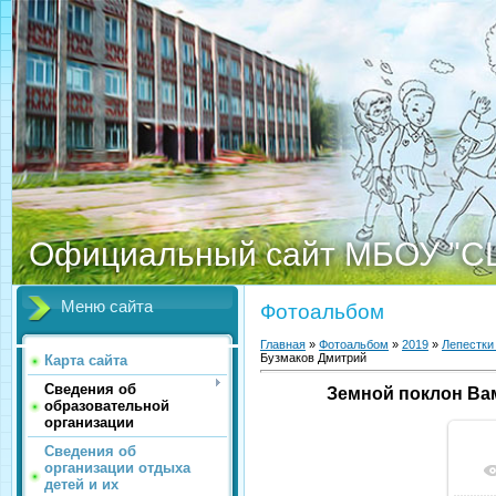
Официальный сайт МБОУ "С
Меню сайта
Фотоальбом
Главная
»
Фотоальбом
»
2019
»
Лепестки
Бузмаков Дмитрий
Карта сайта
Сведения об
Земной поклон Ва
образовательной
организации
Сведения об
организации отдыха
детей и их