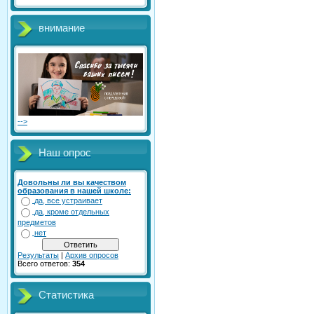
внимание
-->
Наш опрос
Довольны ли вы качеством
образования в нашей школе:
да, все устраивает
да, кроме отдельных
предметов
нет
Результаты
|
Архив опросов
Всего ответов:
354
Статистика