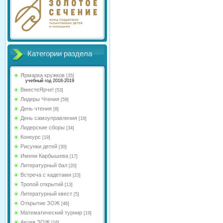
Категории раздела
Ярмарка кружков
[35]
учебный год 2018-2019
ВместеЯрче!
[53]
Лидеры Чтения
[59]
День чтения
[8]
День самоуправления
[16]
Лидерские сборы
[34]
Конкурс
[19]
Рисунки детей
[30]
Имени Карбышева
[17]
Литературный бал
[20]
Встреча с кадетами
[23]
Тропой открытий
[13]
Литературный квест
[5]
Открытие ЗОЖ
[46]
Математический турнир
[19]
Акция ЗОЖ
[16]