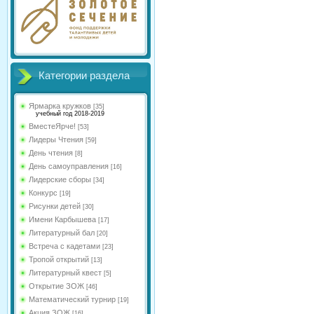
Категории раздела
Ярмарка кружков
[35]
учебный год 2018-2019
ВместеЯрче!
[53]
Лидеры Чтения
[59]
День чтения
[8]
День самоуправления
[16]
Лидерские сборы
[34]
Конкурс
[19]
Рисунки детей
[30]
Имени Карбышева
[17]
Литературный бал
[20]
Встреча с кадетами
[23]
Тропой открытий
[13]
Литературный квест
[5]
Открытие ЗОЖ
[46]
Математический турнир
[19]
Акция ЗОЖ
[16]