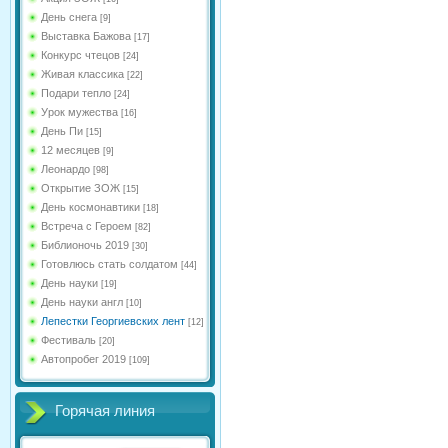
День снега
[9]
Выставка Бажова
[17]
Конкурс чтецов
[24]
Живая классика
[22]
Подари тепло
[24]
Урок мужества
[16]
День Пи
[15]
12 месяцев
[9]
Леонардо
[98]
Открытие ЗОЖ
[15]
День космонавтики
[18]
Встреча с Героем
[82]
Библионочь 2019
[30]
Готовлюсь стать солдатом
[44]
День науки
[19]
День науки англ
[10]
Лепестки Георгиевских лент
[12]
Фестиваль
[20]
Автопробег 2019
[109]
Горячая линия