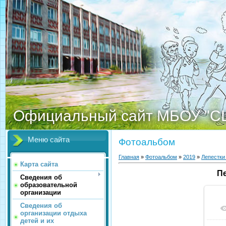
Официальный сайт МБОУ "С
Меню сайта
Фотоальбом
Главная
»
Фотоальбом
»
2019
»
Лепестки
Карта сайта
П
Сведения об
образовательной
организации
Сведения об
организации отдыха
детей и их