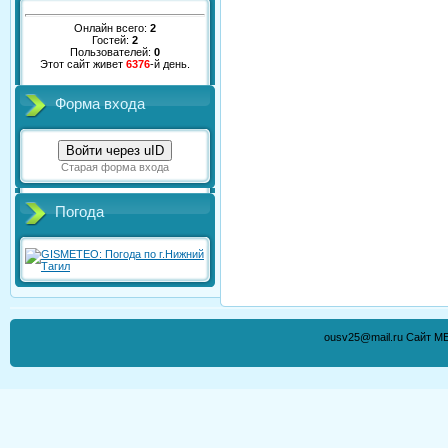
Онлайн всего:
2
Гостей:
2
Пользователей:
0
Этот сайт живет
6376
-й день.
Форма входа
Войти через uID
Старая форма входа
Погода
ousv25@mail.ru Сайт М