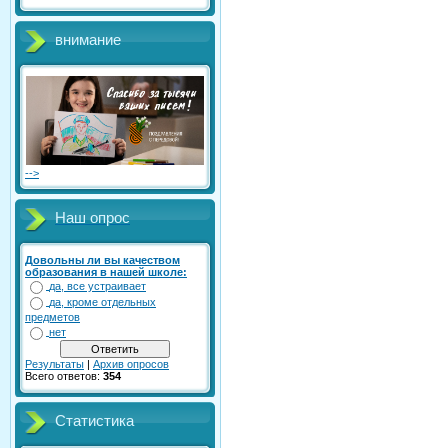
внимание
-->
Наш опрос
Довольны ли вы качеством
образования в нашей школе:
да, все устраивает
да, кроме отдельных
предметов
нет
Результаты
|
Архив опросов
Всего ответов:
354
Статистика