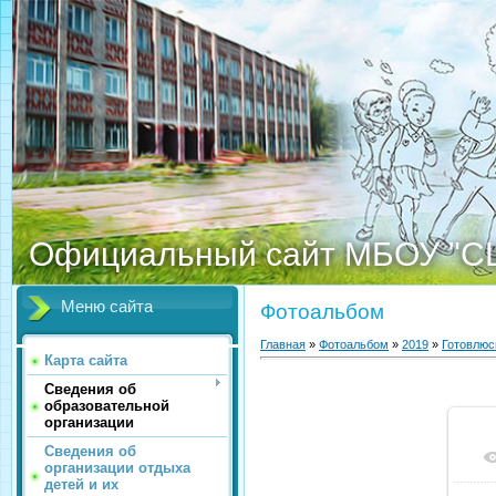
Официальный сайт МБОУ "С
Меню сайта
Фотоальбом
Главная
»
Фотоальбом
»
2019
»
Готовлюс
Карта сайта
Сведения об
образовательной
организации
Сведения об
организации отдыха
детей и их