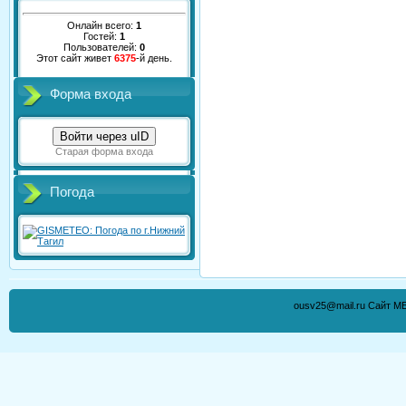
Онлайн всего:
1
Гостей:
1
Пользователей:
0
Этот сайт живет
6375
-й день.
Форма входа
Войти через uID
Старая форма входа
Погода
ousv25@mail.ru Сайт М