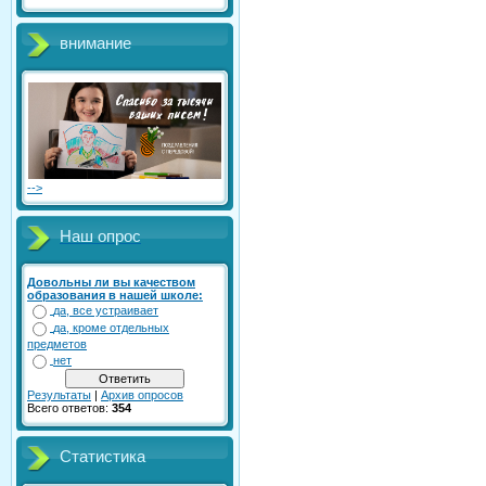
внимание
-->
Наш опрос
Довольны ли вы качеством
образования в нашей школе:
да, все устраивает
да, кроме отдельных
предметов
нет
Результаты
|
Архив опросов
Всего ответов:
354
Статистика