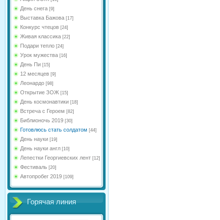
День снега
[9]
Выставка Бажова
[17]
Конкурс чтецов
[24]
Живая классика
[22]
Подари тепло
[24]
Урок мужества
[16]
День Пи
[15]
12 месяцев
[9]
Леонардо
[98]
Открытие ЗОЖ
[15]
День космонавтики
[18]
Встреча с Героем
[82]
Библионочь 2019
[30]
Готовлюсь стать солдатом
[44]
День науки
[19]
День науки англ
[10]
Лепестки Георгиевских лент
[12]
Фестиваль
[20]
Автопробег 2019
[109]
Горячая линия