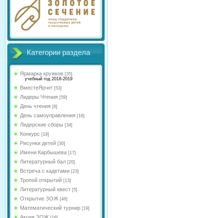
Категории раздела
Ярмарка кружков
[35]
учебный год 2018-2019
ВместеЯрче!
[53]
Лидеры Чтения
[59]
День чтения
[8]
День самоуправления
[16]
Лидерские сборы
[34]
Конкурс
[19]
Рисунки детей
[30]
Имени Карбышева
[17]
Литературный бал
[20]
Встреча с кадетами
[23]
Тропой открытий
[13]
Литературный квест
[5]
Открытие ЗОЖ
[46]
Математический турнир
[19]
Акция ЗОЖ
[16]