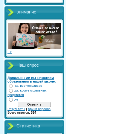
внимание
-->
Наш опрос
Довольны ли вы качеством
образования в нашей школе:
да, все устраивает
да, кроме отдельных
предметов
нет
Результаты
|
Архив опросов
Всего ответов:
354
Статистика