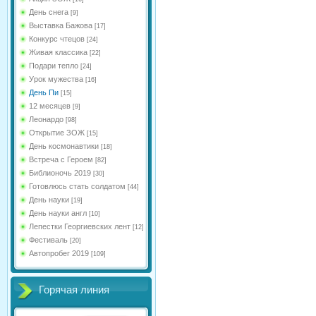
День снега
[9]
Выставка Бажова
[17]
Конкурс чтецов
[24]
Живая классика
[22]
Подари тепло
[24]
Урок мужества
[16]
День Пи
[15]
12 месяцев
[9]
Леонардо
[98]
Открытие ЗОЖ
[15]
День космонавтики
[18]
Встреча с Героем
[82]
Библионочь 2019
[30]
Готовлюсь стать солдатом
[44]
День науки
[19]
День науки англ
[10]
Лепестки Георгиевских лент
[12]
Фестиваль
[20]
Автопробег 2019
[109]
Горячая линия