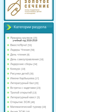
Категории раздела
Ярмарка кружков
[35]
учебный год 2018-2019
ВместеЯрче!
[53]
Лидеры Чтения
[59]
День чтения
[8]
День самоуправления
[16]
Лидерские сборы
[34]
Конкурс
[19]
Рисунки детей
[30]
Имени Карбышева
[17]
Литературный бал
[20]
Встреча с кадетами
[23]
Тропой открытий
[13]
Литературный квест
[5]
Открытие ЗОЖ
[46]
Математический турнир
[19]
Акция ЗОЖ
[16]