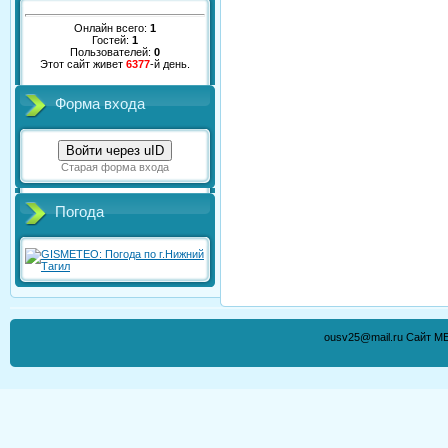
Онлайн всего:
1
Гостей:
1
Пользователей:
0
Этот сайт живет
6377
-й день.
Форма входа
Войти через uID
Старая форма входа
Погода
ousv25@mail.ru Сайт М