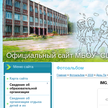
Официальный сайт МБОУ "С
Меню сайта
Фотоальбом
Главная
»
Фотоальбом
»
2019
»
День Пи
»
Карта сайта
IMG
Сведения об
образовательной
организации
Сведения об
организации отдыха
детей и их