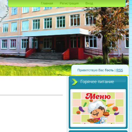
Главная
Регистрация
Вход
Приветствую Вас
Гость
|
RSS
Горячее питание