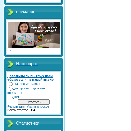
внимание
-->
Наш опрос
Довольны ли вы качеством
образования в нашей школе:
да, все устраивает
да, кроме отдельных
предметов
нет
Результаты
|
Архив опросов
Всего ответов:
354
Статистика