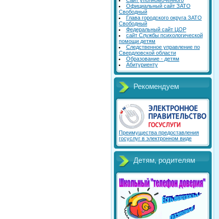
Сайт уполномоченного
Официальный сайт ЗАТО
Свободный
Глава городского округа ЗАТО
Свободный
Федеральный сайт ЦОР
сайт Службы психологической
помощи детям
Следственное управление по
Свердловской области
Образование - детям
Абитуриенту
Рекомендуем
Преимущества предоставления
госуслуг в электронном виде
Детям, родителям