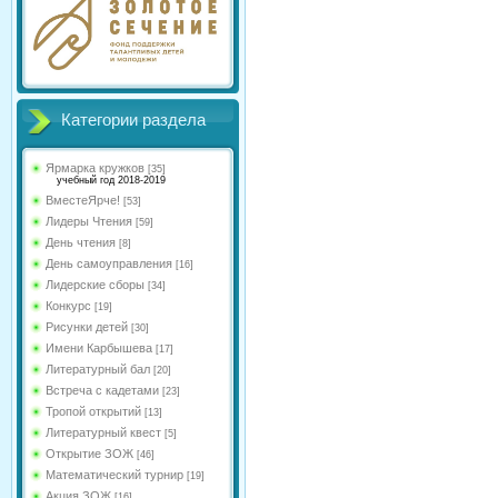
Категории раздела
Ярмарка кружков
[35]
учебный год 2018-2019
ВместеЯрче!
[53]
Лидеры Чтения
[59]
День чтения
[8]
День самоуправления
[16]
Лидерские сборы
[34]
Конкурс
[19]
Рисунки детей
[30]
Имени Карбышева
[17]
Литературный бал
[20]
Встреча с кадетами
[23]
Тропой открытий
[13]
Литературный квест
[5]
Открытие ЗОЖ
[46]
Математический турнир
[19]
Акция ЗОЖ
[16]