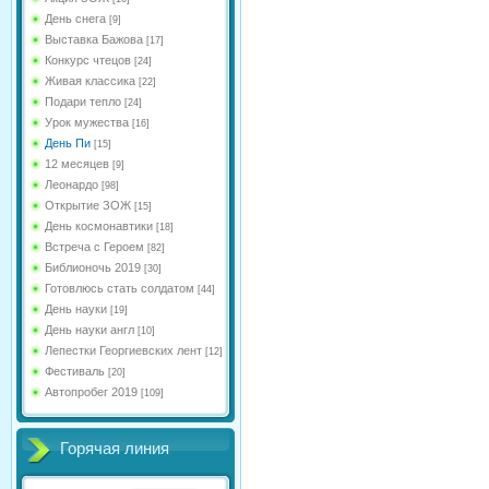
День снега
[9]
Выставка Бажова
[17]
Конкурс чтецов
[24]
Живая классика
[22]
Подари тепло
[24]
Урок мужества
[16]
День Пи
[15]
12 месяцев
[9]
Леонардо
[98]
Открытие ЗОЖ
[15]
День космонавтики
[18]
Встреча с Героем
[82]
Библионочь 2019
[30]
Готовлюсь стать солдатом
[44]
День науки
[19]
День науки англ
[10]
Лепестки Георгиевских лент
[12]
Фестиваль
[20]
Автопробег 2019
[109]
Горячая линия