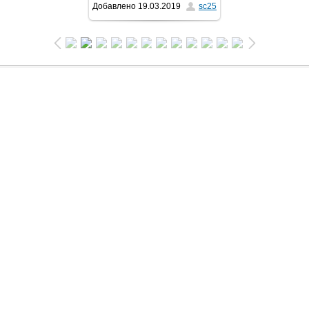
Добавлено
19.03.2019
sc25
768x1024
/ 209.8Kb