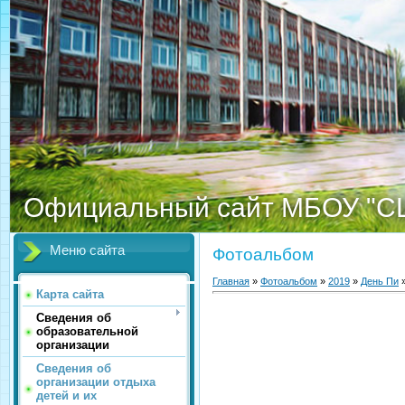
Официальный сайт МБОУ "С
Меню сайта
Фотоальбом
Главная
»
Фотоальбом
»
2019
»
День Пи
»
Карта сайта
Сведения об
образовательной
организации
Сведения об
организации отдыха
детей и их