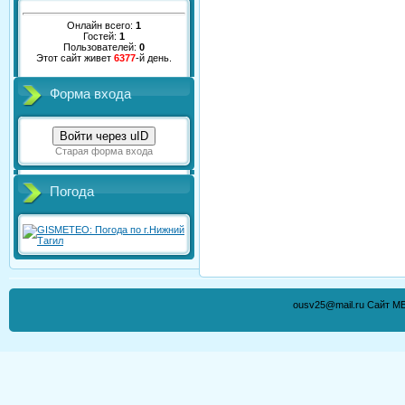
Онлайн всего:
1
Гостей:
1
Пользователей:
0
Этот сайт живет
6377
-й день.
Форма входа
Войти через uID
Старая форма входа
Погода
ousv25@mail.ru Сайт М