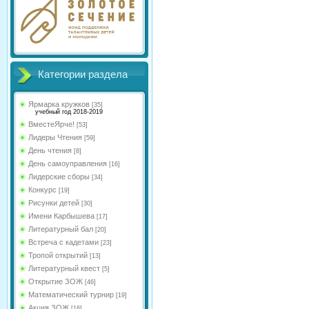
Категории раздела
Ярмарка кружков
[35]
учебный год 2018-2019
ВместеЯрче!
[53]
Лидеры Чтения
[59]
День чтения
[8]
День самоуправления
[16]
Лидерские сборы
[34]
Конкурс
[19]
Рисунки детей
[30]
Имени Карбышева
[17]
Литературный бал
[20]
Встреча с кадетами
[23]
Тропой открытий
[13]
Литературный квест
[5]
Открытие ЗОЖ
[46]
Математический турнир
[19]
Акция ЗОЖ
[16]