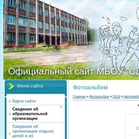
Официальный сайт МБОУ "С
Меню сайта
Фотоальбом
Главная
»
Фотоальбом
»
2019
»
Автопроб
Карта сайта
Сведения об
образовательной
организации
Сведения об
организации отдыха
детей и их