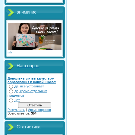
внимание
-->
Наш опрос
Довольны ли вы качеством
образования в нашей школе:
да, все устраивает
да, кроме отдельных
предметов
нет
Результаты
|
Архив опросов
Всего ответов:
354
Статистика