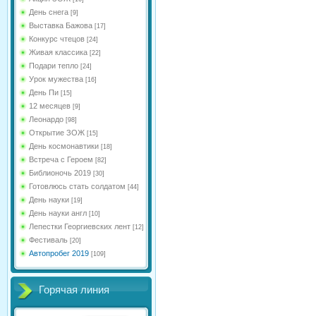
День снега
[9]
Выставка Бажова
[17]
Конкурс чтецов
[24]
Живая классика
[22]
Подари тепло
[24]
Урок мужества
[16]
День Пи
[15]
12 месяцев
[9]
Леонардо
[98]
Открытие ЗОЖ
[15]
День космонавтики
[18]
Встреча с Героем
[82]
Библионочь 2019
[30]
Готовлюсь стать солдатом
[44]
День науки
[19]
День науки англ
[10]
Лепестки Георгиевских лент
[12]
Фестиваль
[20]
Автопробег 2019
[109]
Горячая линия