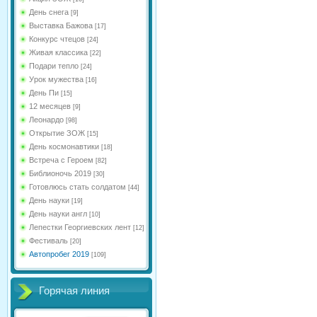
День снега
[9]
Выставка Бажова
[17]
Конкурс чтецов
[24]
Живая классика
[22]
Подари тепло
[24]
Урок мужества
[16]
День Пи
[15]
12 месяцев
[9]
Леонардо
[98]
Открытие ЗОЖ
[15]
День космонавтики
[18]
Встреча с Героем
[82]
Библионочь 2019
[30]
Готовлюсь стать солдатом
[44]
День науки
[19]
День науки англ
[10]
Лепестки Георгиевских лент
[12]
Фестиваль
[20]
Автопробег 2019
[109]
Горячая линия