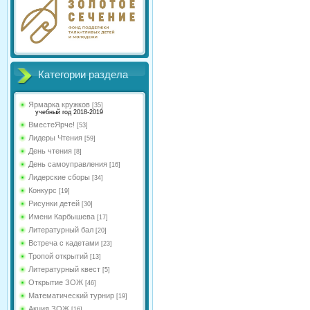
Категории раздела
Ярмарка кружков
[35]
учебный год 2018-2019
ВместеЯрче!
[53]
Лидеры Чтения
[59]
День чтения
[8]
День самоуправления
[16]
Лидерские сборы
[34]
Конкурс
[19]
Рисунки детей
[30]
Имени Карбышева
[17]
Литературный бал
[20]
Встреча с кадетами
[23]
Тропой открытий
[13]
Литературный квест
[5]
Открытие ЗОЖ
[46]
Математический турнир
[19]
Акция ЗОЖ
[16]