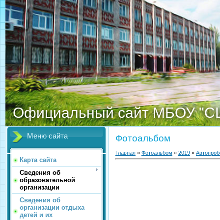
Официальный сайт МБОУ "С
Меню сайта
Фотоальбом
Главная
»
Фотоальбом
»
2019
»
Автопроб
Карта сайта
Сведения об
образовательной
организации
Сведения об
организации отдыха
детей и их