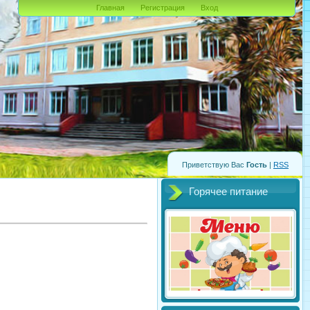
Главная
Регистрация
Вход
Приветствую Вас
Гость
|
RSS
Горячее питание