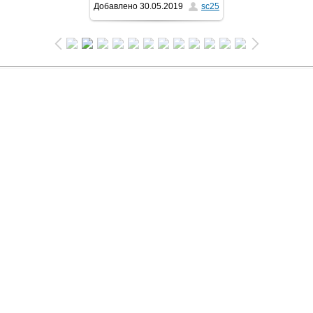
Добавлено
30.05.2019
sc25
1024x683
/ 320.6Kb