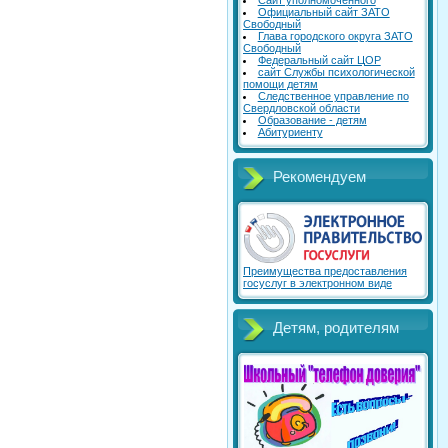
Сайт уполномоченного
Официальный сайт ЗАТО
Свободный
Глава городского округа ЗАТО
Свободный
Федеральный сайт ЦОР
сайт Службы психологической
помощи детям
Следственное управление по
Свердловской области
Образование - детям
Абитуриенту
Рекомендуем
Преимущества предоставления
госуслуг в электронном виде
Детям, родителям