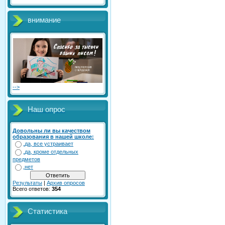
внимание
-->
Наш опрос
Довольны ли вы качеством
образования в нашей школе:
да, все устраивает
да, кроме отдельных
предметов
нет
Результаты
|
Архив опросов
Всего ответов:
354
Статистика