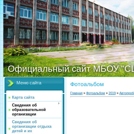
Официальный сайт МБОУ "С
Меню сайта
Фотоальбом
Главная
»
Фотоальбом
»
2019
»
Автопроб
Карта сайта
Сведения об
образовательной
организации
Сведения об
организации отдыха
детей и их