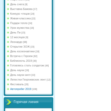
День снега
[9]
Выставка Бажова
[17]
Конкурс чтецов
[24]
Живая классика
[22]
Подари тепло
[24]
Урок мужества
[16]
День Пи
[15]
12 месяцев
[9]
Леонардо
[98]
Открытие ЗОЖ
[15]
День космонавтики
[18]
Встреча с Героем
[82]
Библионочь 2019
[30]
Готовлюсь стать солдатом
[44]
День науки
[19]
День науки англ
[10]
Лепестки Георгиевских лент
[12]
Фестиваль
[20]
Автопробег 2019
[109]
Горячая линия