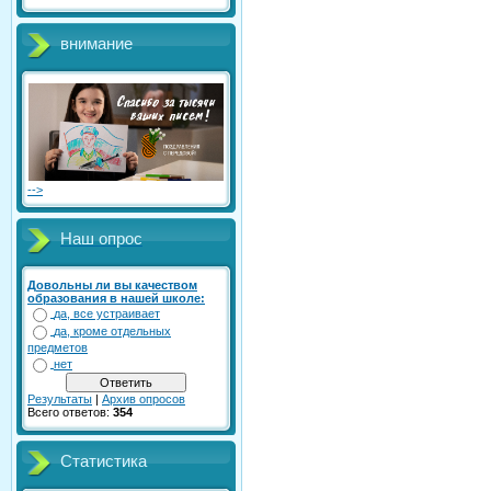
внимание
-->
Наш опрос
Довольны ли вы качеством
образования в нашей школе:
да, все устраивает
да, кроме отдельных
предметов
нет
Результаты
|
Архив опросов
Всего ответов:
354
Статистика