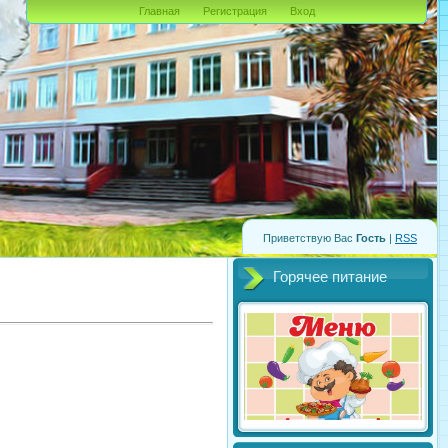
Главная
Регистрация
Вход
Приветствую Вас
Гость
|
RSS
Горячее питание