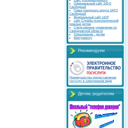
Сайт уполномоченного
Официальный сайт ЗАТО
Свободный
Глава городского округа ЗАТО
Свободный
Федеральный сайт ЦОР
сайт Службы психологической
помощи детям
Следственное управление по
Свердловской области
Образование - детям
Абитуриенту
Рекомендуем
Преимущества предоставления
госуслуг в электронном виде
Детям, родителям