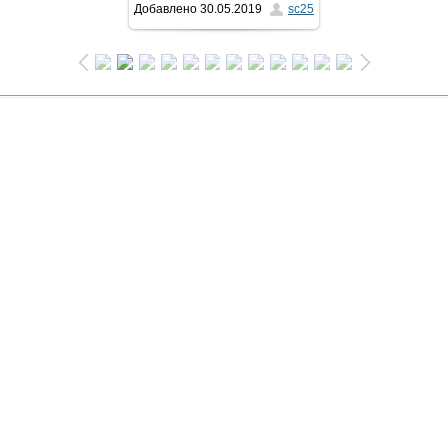
Добавлено
30.05.2019
sc25
1024x681
/ 470.7Kb