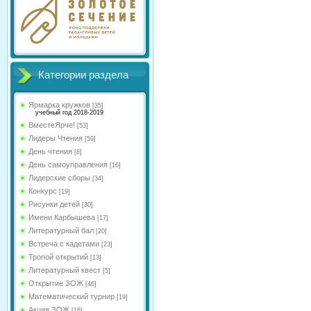
Категории раздела
Ярмарка кружков
[35]
учебный год 2018-2019
ВместеЯрче!
[53]
Лидеры Чтения
[59]
День чтения
[8]
День самоуправления
[16]
Лидерские сборы
[34]
Конкурс
[19]
Рисунки детей
[30]
Имени Карбышева
[17]
Литературный бал
[20]
Встреча с кадетами
[23]
Тропой открытий
[13]
Литературный квест
[5]
Открытие ЗОЖ
[46]
Математический турнир
[19]
Акция ЗОЖ
[16]