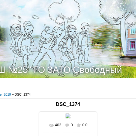
Ш №25" ГО ЗАТО Свободный
ег 2019
» DSC_1374
DSC_1374
402
0
0.0
В реальном размере