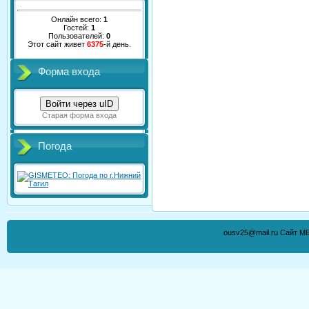
Онлайн всего:
1
Гостей:
1
Пользователей:
0
Этот сайт живет
6375
-й день.
Форма входа
Войти через uID
Старая форма входа
Погода
ousv25@mail.ru Сайт М