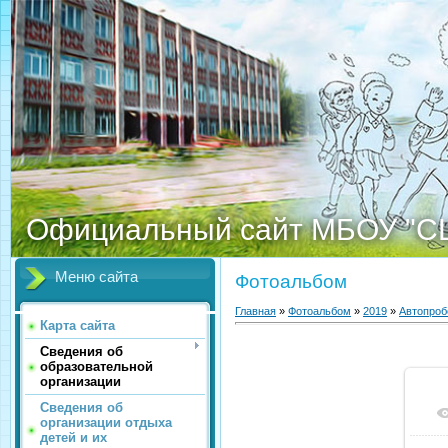
Официальный сайт МБОУ "С
Меню сайта
Фотоальбом
Главная
»
Фотоальбом
»
2019
»
Автопроб
Карта сайта
Сведения об
образовательной
организации
Сведения об
организации отдыха
детей и их