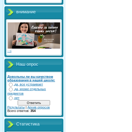
внимание
-->
Наш опрос
Довольны ли вы качеством
образования в нашей школе:
да, все устраивает
да, кроме отдельных
предметов
нет
Результаты
|
Архив опросов
Всего ответов:
354
Статистика