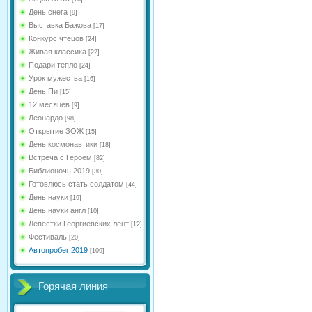
День снега
[9]
Выставка Бажова
[17]
Конкурс чтецов
[24]
Живая классика
[22]
Подари тепло
[24]
Урок мужества
[16]
День Пи
[15]
12 месяцев
[9]
Леонардо
[98]
Открытие ЗОЖ
[15]
День космонавтики
[18]
Встреча с Героем
[82]
Библионочь 2019
[30]
Готовлюсь стать солдатом
[44]
День науки
[19]
День науки англ
[10]
Лепестки Георгиевских лент
[12]
Фестиваль
[20]
Автопробег 2019
[109]
Горячая линия