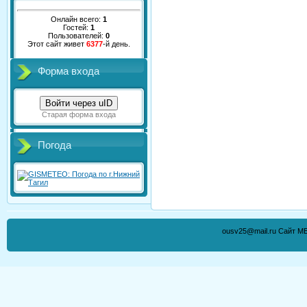
Онлайн всего:
1
Гостей:
1
Пользователей:
0
Этот сайт живет
6377
-й день.
Форма входа
Войти через uID
Старая форма входа
Погода
ousv25@mail.ru Сайт М