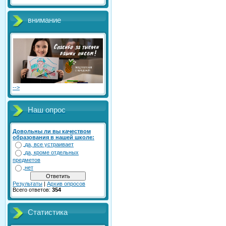
внимание
-->
Наш опрос
Довольны ли вы качеством
образования в нашей школе:
да, все устраивает
да, кроме отдельных
предметов
нет
Результаты
|
Архив опросов
Всего ответов:
354
Статистика