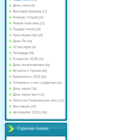
День снега
[9]
Выставка Бажова
[17]
Конкурс чтецов
[24]
Живая классика
[22]
Подари тепло
[24]
Урок мужества
[16]
День Пи
[15]
12 месяцев
[9]
Леонардо
[98]
Открытие ЗОЖ
[15]
День космонавтики
[18]
Встреча с Героем
[82]
Библионочь 2019
[30]
Готовлюсь стать солдатом
[44]
День науки
[19]
День науки англ
[10]
Лепестки Георгиевских лент
[12]
Фестиваль
[20]
Автопробег 2019
[109]
Горячая линия