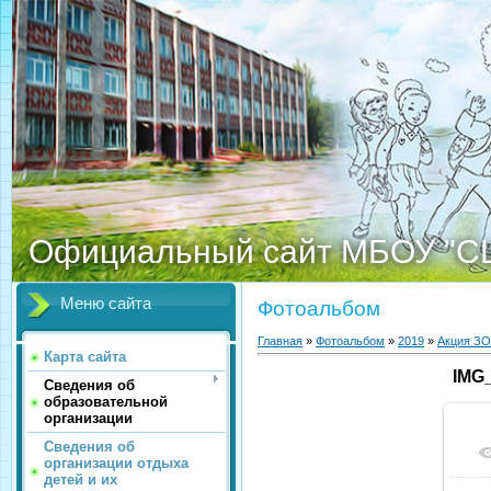
Официальный сайт МБОУ "С
Меню сайта
Фотоальбом
Главная
»
Фотоальбом
»
2019
»
Акция З
Карта сайта
IMG
Сведения об
образовательной
организации
Сведения об
организации отдыха
детей и их