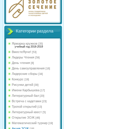
Категории раздела
Ярмарка кружков
[35]
учебный год 2018-2019
ВместеЯрче!
[53]
Лидеры Чтения
[59]
День чтения
[8]
День самоуправления
[16]
Лидерские сборы
[34]
Конкурс
[19]
Рисунки детей
[30]
Имени Карбышева
[17]
Литературный бал
[20]
Встреча с кадетами
[23]
Тропой открытий
[13]
Литературный квест
[5]
Открытие ЗОЖ
[46]
Математический турнир
[19]
Акция ЗОЖ
[16]