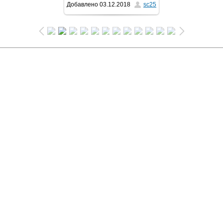
Добавлено
03.12.2018
sc25
1024x768
/ 205.2Kb