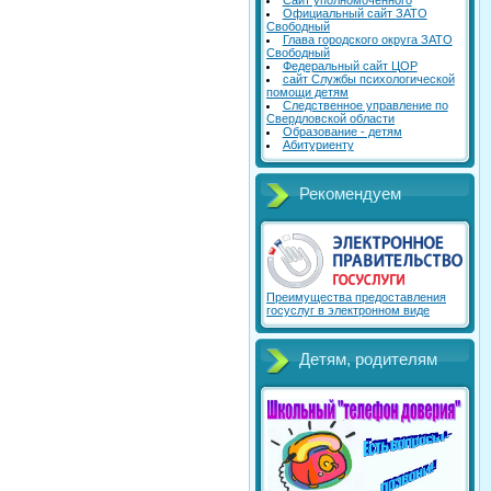
Сайт уполномоченного
Официальный сайт ЗАТО
Свободный
Глава городского округа ЗАТО
Свободный
Федеральный сайт ЦОР
сайт Службы психологической
помощи детям
Следственное управление по
Свердловской области
Образование - детям
Абитуриенту
Рекомендуем
Преимущества предоставления
госуслуг в электронном виде
Детям, родителям