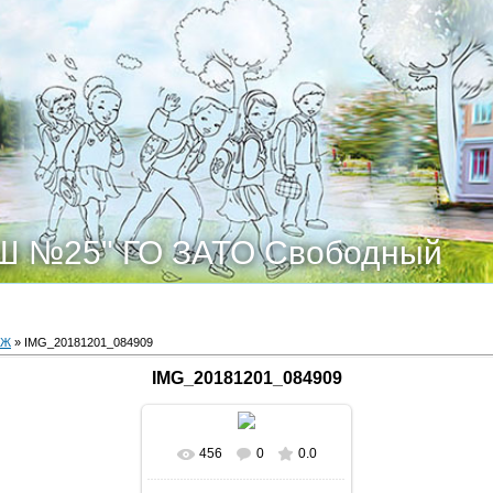
Ш №25" ГО ЗАТО Свободный
ОЖ
» IMG_20181201_084909
IMG_20181201_084909
456
0
0.0
В реальном размере