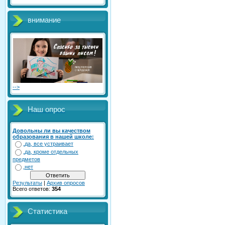
внимание
-->
Наш опрос
Довольны ли вы качеством
образования в нашей школе:
да, все устраивает
да, кроме отдельных
предметов
нет
Результаты
|
Архив опросов
Всего ответов:
354
Статистика