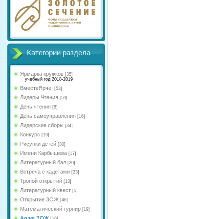
Категории раздела
Ярмарка кружков
[35]
учебный год 2018-2019
ВместеЯрче!
[53]
Лидеры Чтения
[59]
День чтения
[8]
День самоуправления
[16]
Лидерские сборы
[34]
Конкурс
[19]
Рисунки детей
[30]
Имени Карбышева
[17]
Литературный бал
[20]
Встреча с кадетами
[23]
Тропой открытий
[13]
Литературный квест
[5]
Открытие ЗОЖ
[46]
Математический турнир
[19]
Акция ЗОЖ
[16]