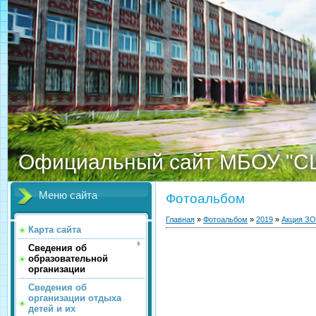
Официальный сайт МБОУ "С
Меню сайта
Фотоальбом
Главная
»
Фотоальбом
»
2019
»
Акция З
Карта сайта
Сведения об
образовательной
организации
Сведения об
организации отдыха
детей и их