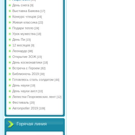
День снега
[9]
Выставка Бажова
[17]
Конкурс чтецов
[24]
Живая классика
[22]
Подари тепло
[24]
Урок мужества
[16]
День Пи
[15]
12 месяцев
[9]
Леонардо
[98]
Открытие ЗОЖ
[15]
День космонавтики
[18]
Встреча с Героем
[82]
Библионочь 2019
[30]
Готовлюсь стать солдатом
[44]
День науки
[19]
День науки англ
[10]
Лепестки Георгиевских лент
[12]
Фестиваль
[20]
Автопробег 2019
[109]
Горячая линия