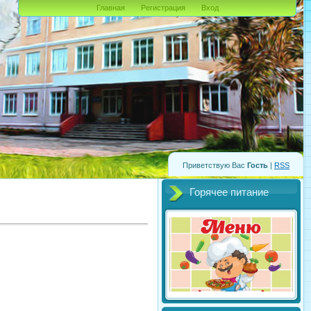
Главная
Регистрация
Вход
Приветствую Вас
Гость
|
RSS
Горячее питание