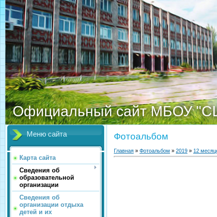
Официальный сайт МБОУ "С
Меню сайта
Фотоальбом
Главная
»
Фотоальбом
»
2019
»
12 месяц
Карта сайта
Сведения об
образовательной
организации
Сведения об
организации отдыха
детей и их