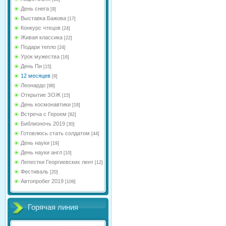
День снега
[9]
Выставка Бажова
[17]
Конкурс чтецов
[24]
Живая классика
[22]
Подари тепло
[24]
Урок мужества
[16]
День Пи
[15]
12 месяцев
[9]
Леонардо
[98]
Открытие ЗОЖ
[15]
День космонавтики
[18]
Встреча с Героем
[82]
Библионочь 2019
[30]
Готовлюсь стать солдатом
[44]
День науки
[19]
День науки англ
[10]
Лепестки Георгиевских лент
[12]
Фестиваль
[20]
Автопробег 2019
[109]
Горячая линия