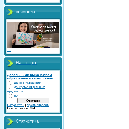
внимание
-->
Наш опрос
Довольны ли вы качеством
образования в нашей школе:
да, все устраивает
да, кроме отдельных
предметов
нет
Результаты
|
Архив опросов
Всего ответов:
354
Статистика