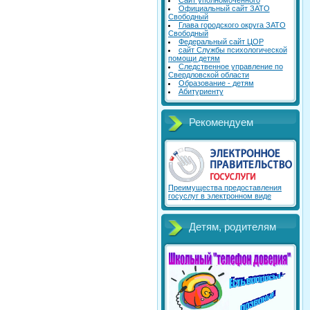
Сайт уполномоченного
Официальный сайт ЗАТО
Свободный
Глава городского округа ЗАТО
Свободный
Федеральный сайт ЦОР
сайт Службы психологической
помощи детям
Следственное управление по
Свердловской области
Образование - детям
Абитуриенту
Рекомендуем
Преимущества предоставления
госуслуг в электронном виде
Детям, родителям