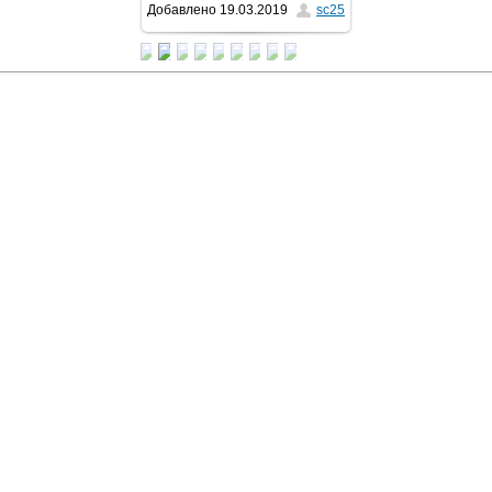
Добавлено
19.03.2019
sc25
512x384
/ 25.2Kb