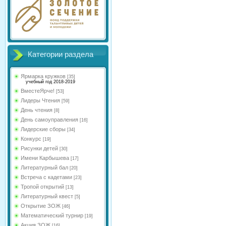
Категории раздела
Ярмарка кружков
[35]
учебный год 2018-2019
ВместеЯрче!
[53]
Лидеры Чтения
[59]
День чтения
[8]
День самоуправления
[16]
Лидерские сборы
[34]
Конкурс
[19]
Рисунки детей
[30]
Имени Карбышева
[17]
Литературный бал
[20]
Встреча с кадетами
[23]
Тропой открытий
[13]
Литературный квест
[5]
Открытие ЗОЖ
[46]
Математический турнир
[19]
Акция ЗОЖ
[16]