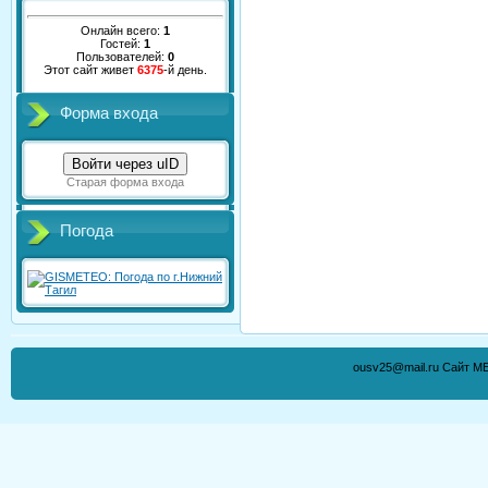
Онлайн всего:
1
Гостей:
1
Пользователей:
0
Этот сайт живет
6375
-й день.
Форма входа
Войти через uID
Старая форма входа
Погода
ousv25@mail.ru Сайт М