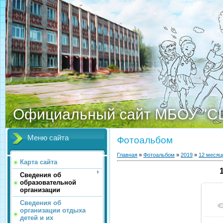
Официальный сайт МБОУ "С
Меню сайта
Фотоальбом
Главная
»
Фотоальбом
»
2019
»
12 месяц
Карта сайта
Сведения об
образовательной
организации
Сведения об
организации отдыха
детей и их