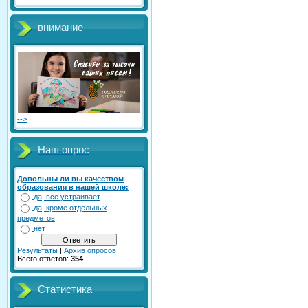
внимание
-->
Наш опрос
Довольны ли вы качеством
образования в нашей школе:
да, все устраивает
да, кроме отдельных
предметов
нет
Результаты
|
Архив опросов
Всего ответов:
354
Статистика