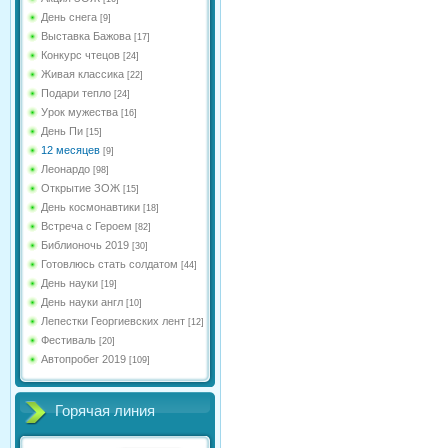
День снега
[9]
Выставка Бажова
[17]
Конкурс чтецов
[24]
Живая классика
[22]
Подари тепло
[24]
Урок мужества
[16]
День Пи
[15]
12 месяцев
[9]
Леонардо
[98]
Открытие ЗОЖ
[15]
День космонавтики
[18]
Встреча с Героем
[82]
Библионочь 2019
[30]
Готовлюсь стать солдатом
[44]
День науки
[19]
День науки англ
[10]
Лепестки Георгиевских лент
[12]
Фестиваль
[20]
Автопробег 2019
[109]
Горячая линия