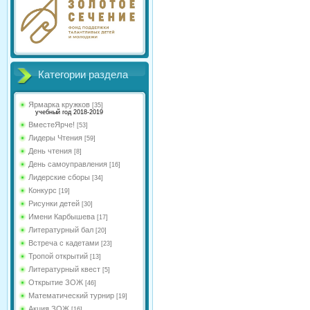
Категории раздела
Ярмарка кружков
[35]
учебный год 2018-2019
ВместеЯрче!
[53]
Лидеры Чтения
[59]
День чтения
[8]
День самоуправления
[16]
Лидерские сборы
[34]
Конкурс
[19]
Рисунки детей
[30]
Имени Карбышева
[17]
Литературный бал
[20]
Встреча с кадетами
[23]
Тропой открытий
[13]
Литературный квест
[5]
Открытие ЗОЖ
[46]
Математический турнир
[19]
Акция ЗОЖ
[16]