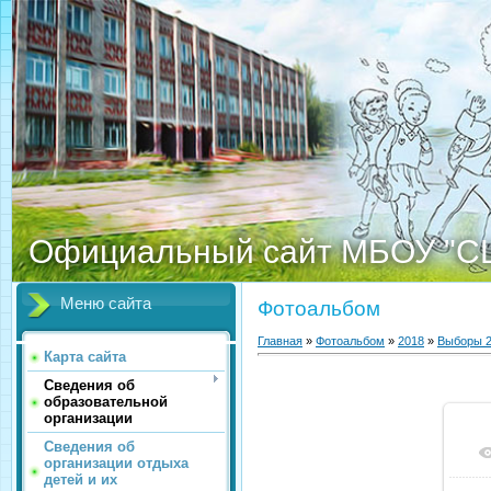
Официальный сайт МБОУ "С
Меню сайта
Фотоальбом
Главная
»
Фотоальбом
»
2018
»
Выборы 
Карта сайта
Сведения об
образовательной
организации
Сведения об
организации отдыха
детей и их