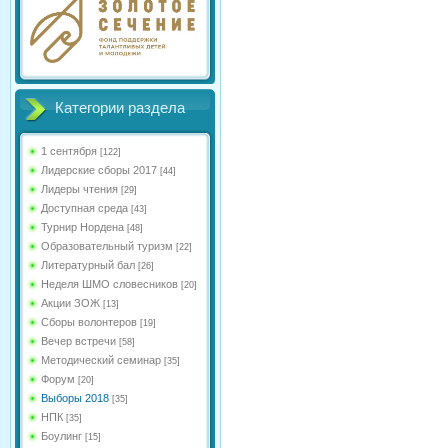
Категории раздела
1 сентября
[122]
Лидерские сборы 2017
[44]
Лидеры чтения
[29]
Доступная среда
[43]
Турнир Нордена
[48]
Образовательный туризм
[22]
Литературный бал
[26]
Неделя ШМО словесников
[20]
Акции ЗОЖ
[13]
Сборы волонтеров
[19]
Вечер встречи
[58]
Методический семинар
[35]
Форум
[20]
Выборы 2018
[35]
НПК
[35]
Боулинг
[15]