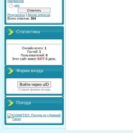
предметов
нет
Результаты
|
Архив опросов
Всего ответов:
354
Статистика
Онлайн всего:
1
Гостей:
1
Пользователей:
0
Этот сайт живет
6377
-й день.
Форма входа
Войти через uID
Старая форма входа
Погода