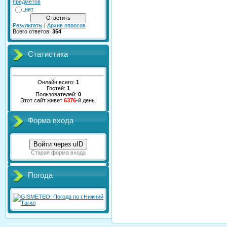
предметов
нет
Результаты
|
Архив опросов
Всего ответов:
354
Статистика
Онлайн всего:
1
Гостей:
1
Пользователей:
0
Этот сайт живет
6376
-й день.
Форма входа
Войти через uID
Старая форма входа
Погода