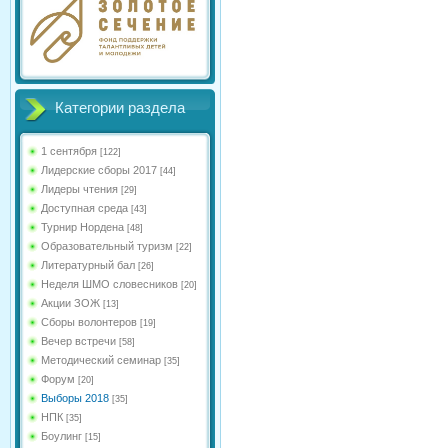
Категории раздела
1 сентября
[122]
Лидерские сборы 2017
[44]
Лидеры чтения
[29]
Доступная среда
[43]
Турнир Нордена
[48]
Образовательный туризм
[22]
Литературный бал
[26]
Неделя ШМО словесников
[20]
Акции ЗОЖ
[13]
Сборы волонтеров
[19]
Вечер встречи
[58]
Методический семинар
[35]
Форум
[20]
Выборы 2018
[35]
НПК
[35]
Боулинг
[15]