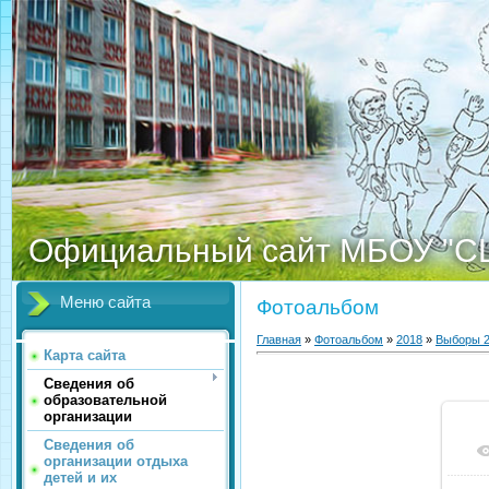
Официальный сайт МБОУ "С
Меню сайта
Фотоальбом
Главная
»
Фотоальбом
»
2018
»
Выборы 
Карта сайта
Сведения об
образовательной
организации
Сведения об
организации отдыха
детей и их