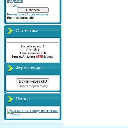
предметов
нет
Результаты
|
Архив опросов
Всего ответов:
354
Статистика
Онлайн всего:
1
Гостей:
1
Пользователей:
0
Этот сайт живет
6375
-й день.
Форма входа
Войти через uID
Старая форма входа
Погода