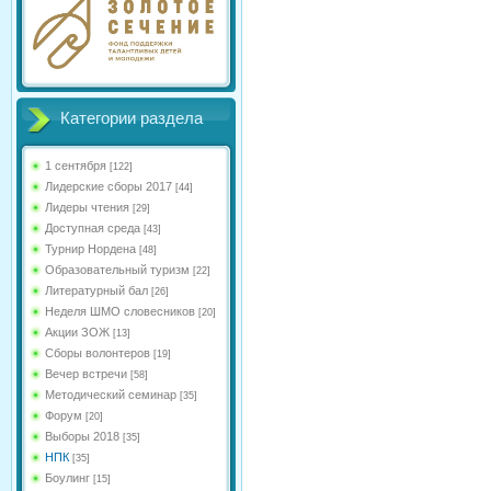
Категории раздела
1 сентября
[122]
Лидерские сборы 2017
[44]
Лидеры чтения
[29]
Доступная среда
[43]
Турнир Нордена
[48]
Образовательный туризм
[22]
Литературный бал
[26]
Неделя ШМО словесников
[20]
Акции ЗОЖ
[13]
Сборы волонтеров
[19]
Вечер встречи
[58]
Методический семинар
[35]
Форум
[20]
Выборы 2018
[35]
НПК
[35]
Боулинг
[15]