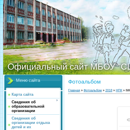
Официальный сайт МБОУ "С
Меню сайта
Фотоальбом
Главная
»
Фотоальбом
»
2018
»
НПК
» IM
Карта сайта
Сведения об
образовательной
организации
Сведения об
организации отдыха
детей и их