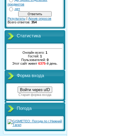
предметов
нет
Результаты
|
Архив опросов
Всего ответов:
354
Статистика
Онлайн всего:
1
Гостей:
1
Пользователей:
0
Этот сайт живет
6375
-й день.
Форма входа
Войти через uID
Старая форма входа
Погода