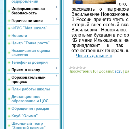
оздоровлении
того
Информационная
рассказать о патриарх
безопасность
Васильевиче Новожилове
В России принято чтить 
Горячее питание
который внес особый вкл
ФГИС "Моя школа"
Васильевич Новожилов.
золотыми буквами в истор
Новости
КБ имени Ильюшина в час
Центр "Точка роста"
принадлежит к так н
отечественных генеральны
Независимая оценка
качества
...
Читать дальше »
Телефоны доверия
Прием в школу
Просмотров:
810
|
Добавил:
sc25
|
Да
Образовательный
процесс
План работы школы
Дистанционное
образование и ЦОС
Обращения граждан
Клуб "Олимп"
Школьный театр
"Золотой ключик"