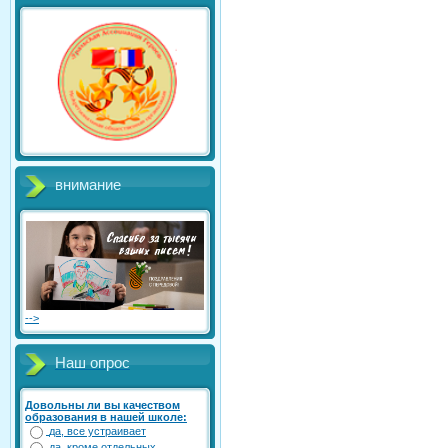
внимание
-->
Наш опрос
Довольны ли вы качеством
образования в нашей школе:
да, все устраивает
да, кроме отдельных