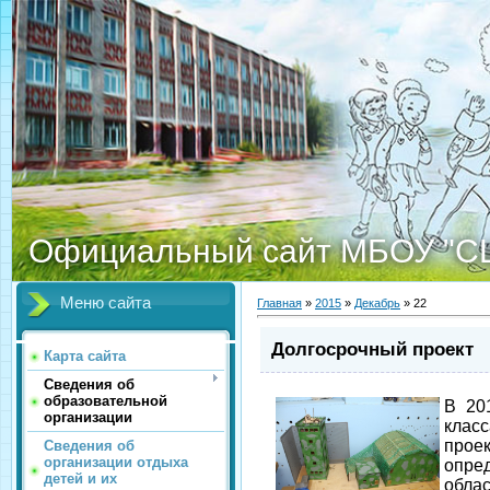
Официальный сайт МБОУ "С
Меню сайта
Главная
»
2015
»
Декабрь
»
22
Долгосрочный проект
Карта сайта
Сведения об
образовательной
В 20
организации
клас
про
Сведения об
организации отдыха
опре
детей и их
обла