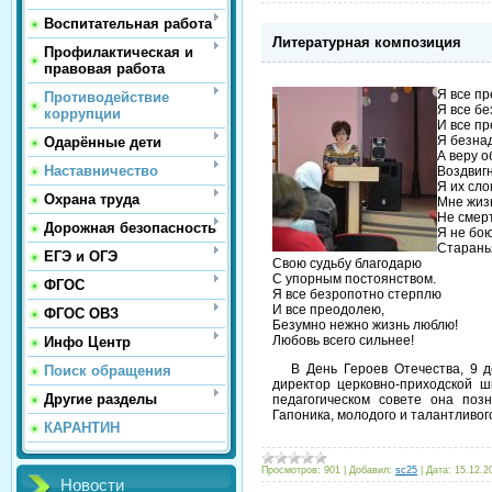
Воспитательная работа
Литературная композиция
Профилактическая и
правовая работа
Я все п
Противодействие
Я все б
коррупции
И все п
Я безна
Одарённые дети
А веру о
Наставничество
Воздвигн
Я их сл
Охрана труда
Мне жизн
Не смер
Дорожная безопасность
Я не бою
Старань
ЕГЭ и ОГЭ
Свою судьбу благодарю
С упорным постоянством.
ФГОС
Я все безропотно стерплю
И все преодолею,
ФГОС ОВЗ
Безумно нежно жизнь люблю!
Любовь всего сильнее!
Инфо Центр
В День Героев Отечества, 9 де
Поиск обращения
директор церковно-приходской 
Другие разделы
педагогическом совете она поз
Гапоника, молодого и талантливо
КАРАНТИН
Просмотров:
901
|
Добавил:
sc25
|
Дата:
15.12.2
Новости