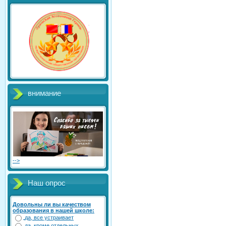
внимание
-->
Наш опрос
Довольны ли вы качеством
образования в нашей школе:
да, все устраивает
да, кроме отдельных