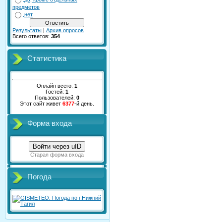
предметов
нет
Результаты
|
Архив опросов
Всего ответов:
354
Статистика
Онлайн всего:
1
Гостей:
1
Пользователей:
0
Этот сайт живет
6377
-й день.
Форма входа
Войти через uID
Старая форма входа
Погода