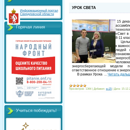
УРОК СВЕТА
Информационный портал
Свердловской области
15 дек
ассамбл
Горячая линия
техноло
«Свет в
8-11 кла
Целью у
к важнос
людей и
ознако
энергос
челове
энергосберегающей модели 
ответственное отношение к энерг
В рамках Урока
...
Читать даль
Просмотров:
1364
|
Добавил:
sc25
|
Дата:
15.12.
Учиться побеждать!