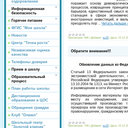
оздоровлении
поражает основу демократичес
процессов, извращение принципа
Информационная
барьеров, единственный смысл к
безопасность
стагнация в сфере экономиче
иностранных инвестиций, и мал
Горячее питание
преодолеть пор
...
Читать дальше 
ФГИС "Моя школа"
Новости
Просмотров:
846
|
Добавил:
sc25
|
Дата:
15.12.2
Центр "Точка роста"
Независимая оценка
Обратите внимание!!!
качества
Телефоны доверия
Обновление данных из Феде
Прием в школу
Статьей 13 Федерального зако
экстремистской деятельности»
Образовательный
Российской Федерации, утвержде
процесс
13.10.2004 № 1313, на Минюст Ро
и размещению в сети Интернет фе
План работы школы
Информационные материалы при
Дистанционное
месту их обнаружения, рас
образование и ЦОС
осуществившей производство т
Обращения граждан
прокурора или при производств
правонарушении, гражданскому ил
Клуб "Олимп"
Школьный театр
Просмотров:
709
|
Добавил:
sc25
|
Дата:
15.12.2
"Золотой ключик"