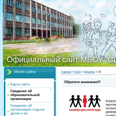
Официальный сайт МБОУ "С
Меню сайта
Главная
»
2015
»
Декабрь
»
15
Обратите внимание!!!
Карта сайта
Сведения об
образовательной
организации
Корруп
эконом
Сведения об
затра
организации отдыха
демок
детей и их
развит