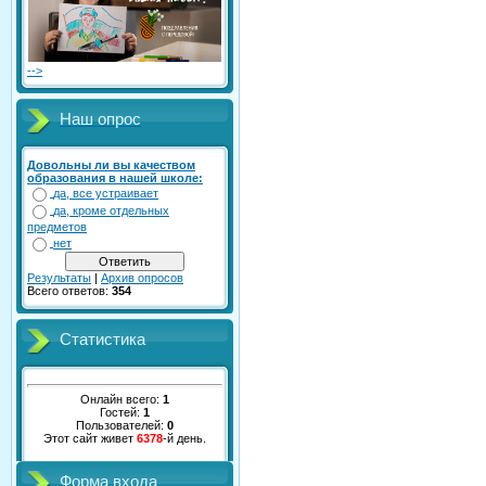
-->
Наш опрос
Довольны ли вы качеством
образования в нашей школе:
да, все устраивает
да, кроме отдельных
предметов
нет
Результаты
|
Архив опросов
Всего ответов:
354
Статистика
Онлайн всего:
1
Гостей:
1
Пользователей:
0
Этот сайт живет
6378
-й день.
Форма входа