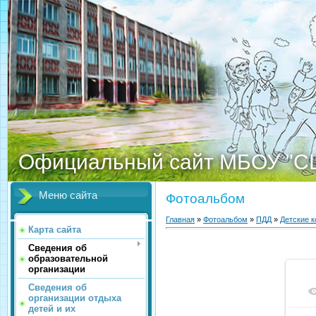
Официальный сайт МБОУ "С
Меню сайта
Фотоальбом
Главная
»
Фотоальбом
»
ПДД
»
Детские 
Карта сайта
Сведения об
образовательной
организации
Сведения об
организации отдыха
детей и их