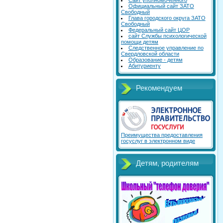
Сайт уполномоченного
Официальный сайт ЗАТО
Свободный
Глава городского округа ЗАТО
Свободный
Федеральный сайт ЦОР
сайт Службы психологической
помощи детям
Следственное управление по
Свердловской области
Образование - детям
Абитуриенту
Рекомендуем
Преимущества предоставления
госуслуг в электронном виде
Детям, родителям