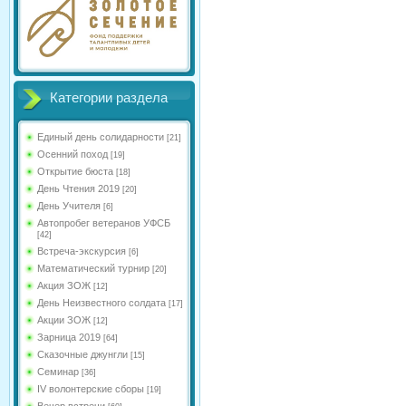
Категории раздела
Единый день солидарности
[21]
Осенний поход
[19]
Открытие бюста
[18]
День Чтения 2019
[20]
День Учителя
[6]
Автопробег ветеранов УФСБ
[42]
Встреча-экскурсия
[6]
Математический турнир
[20]
Акция ЗОЖ
[12]
День Неизвестного солдата
[17]
Акции ЗОЖ
[12]
Зарница 2019
[64]
Сказочные джунгли
[15]
Семинар
[36]
IV волонтерские сборы
[19]
Вечер встречи