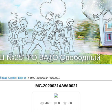
Ш №25" ГО ЗАТО Свободный
 ваш, Сергей Есенин
» IMG-20200314-WA0021
IMG-20200314-WA0021
343
0
0.0
В реальном размере