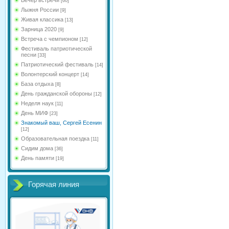
[60]
Лыжня России
[9]
Живая классика
[13]
Зарница 2020
[9]
Встреча с чемпионом
[12]
Фестиваль патриотической
песни
[33]
Патриотический фестиваль
[14]
Волонтерский концерт
[14]
База отдыха
[8]
День гражданской обороны
[12]
Неделя наук
[11]
День МИФ
[23]
Знакомый ваш, Сергей Есенин
[12]
Образовательная поездка
[11]
Сидим дома
[36]
День памяти
[19]
Горячая линия