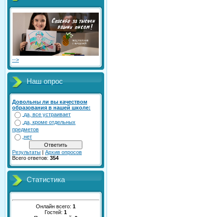
-->
Наш опрос
Довольны ли вы качеством
образования в нашей школе:
да, все устраивает
да, кроме отдельных
предметов
нет
Результаты
|
Архив опросов
Всего ответов:
354
Статистика
Онлайн всего:
1
Гостей:
1