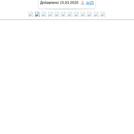
Добавлено
15.03.2020
sc25
1040x780
/ 84.4Kb