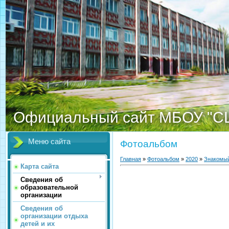
Официальный сайт МБОУ "С
Меню сайта
Фотоальбом
Главная
»
Фотоальбом
»
2020
»
Знакомый
Карта сайта
Сведения об
образовательной
организации
Сведения об
организации отдыха
детей и их