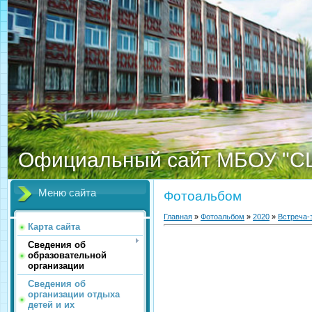
Официальный сайт МБОУ "С
Меню сайта
Фотоальбом
Главная
»
Фотоальбом
»
2020
»
Встреча-
Карта сайта
Сведения об
образовательной
организации
Сведения об
организации отдыха
детей и их