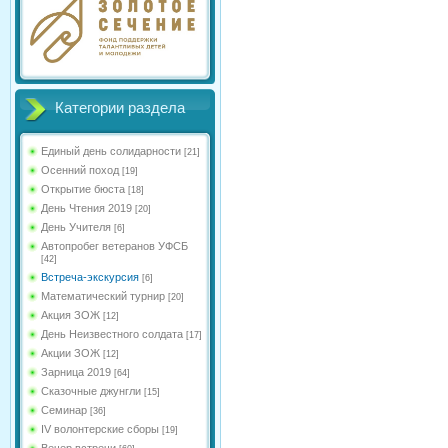
Категории раздела
Единый день солидарности
[21]
Осенний поход
[19]
Открытие бюста
[18]
День Чтения 2019
[20]
День Учителя
[6]
Автопробег ветеранов УФСБ
[42]
Встреча-экскурсия
[6]
Математический турнир
[20]
Акция ЗОЖ
[12]
День Неизвестного солдата
[17]
Акции ЗОЖ
[12]
Зарница 2019
[64]
Сказочные джунгли
[15]
Семинар
[36]
IV волонтерские сборы
[19]
Вечер встречи