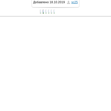
Добавлено
18.10.2019
sc25
1280x960
/ 109.5Kb