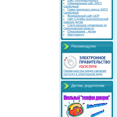
Сайт уполномоченного
Официальный сайт ЗАТО
Свободный
Глава городского округа ЗАТО
Свободный
Федеральный сайт ЦОР
сайт Службы психологической
помощи детям
Следственное управление по
Свердловской области
Образование - детям
Абитуриенту
Рекомендуем
Преимущества предоставления
госуслуг в электронном виде
Детям, родителям