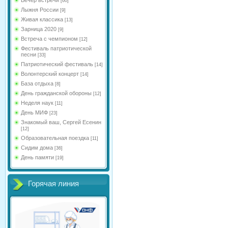
[60]
Лыжня России
[9]
Живая классика
[13]
Зарница 2020
[9]
Встреча с чемпионом
[12]
Фестиваль патриотической
песни
[33]
Патриотический фестиваль
[14]
Волонтерский концерт
[14]
База отдыха
[8]
День гражданской обороны
[12]
Неделя наук
[11]
День МИФ
[23]
Знакомый ваш, Сергей Есенин
[12]
Образовательная поездка
[11]
Сидим дома
[36]
День памяти
[19]
Горячая линия