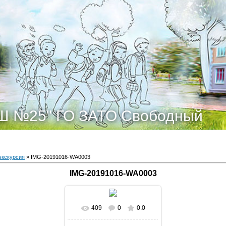
Ш №25" ГО ЗАТО Свободный
экскурсия
» IMG-20191016-WA0003
IMG-20191016-WA0003
409
0
0.0
В реальном размере