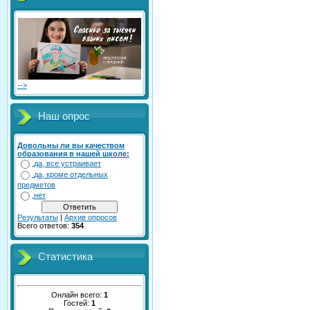
-->
Наш опрос
Довольны ли вы качеством
образования в нашей школе:
да, все устраивает
да, кроме отдельных
предметов
нет
Результаты
|
Архив опросов
Всего ответов:
354
Статистика
Онлайн всего:
1
Гостей:
1